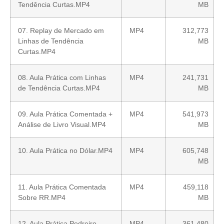
Tendência Curtas.MP4
MB
07. Replay de Mercado em
MP4
312,773
Linhas de Tendência
MB
Curtas.MP4
08. Aula Prática com Linhas
MP4
241,731
de Tendência Curtas.MP4
MB
09. Aula Prática Comentada +
MP4
541,973
Análise de Livro Visual.MP4
MB
10. Aula Prática no Dólar.MP4
MP4
605,748
MB
11. Aula Prática Comentada
MP4
459,118
Sobre RR.MP4
MB
12. Aula Prática Pedreiro –
MP4
361,480