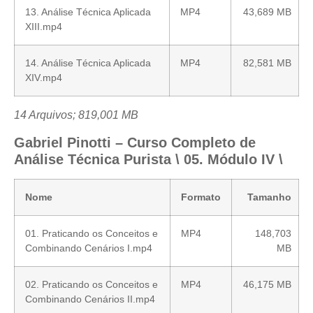
13. Análise Técnica Aplicada
MP4
43,689 MB
XIII.mp4
14. Análise Técnica Aplicada
MP4
82,581 MB
XIV.mp4
14 Arquivos; 819,001 MB
Gabriel Pinotti – Curso Completo de
Análise Técnica Purista \ 05. Módulo IV \
Nome
Formato
Tamanho
01. Praticando os Conceitos e
MP4
148,703
Combinando Cenários I.mp4
MB
02. Praticando os Conceitos e
MP4
46,175 MB
Combinando Cenários II.mp4