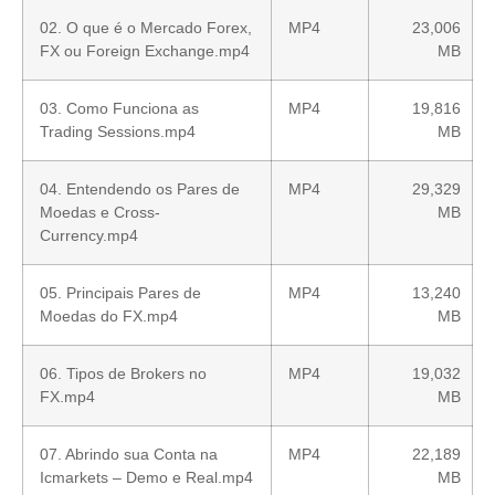
02. O que é o Mercado Forex,
MP4
23,006
FX ou Foreign Exchange.mp4
MB
03. Como Funciona as
MP4
19,816
Trading Sessions.mp4
MB
04. Entendendo os Pares de
MP4
29,329
Moedas e Cross-
MB
Currency.mp4
05. Principais Pares de
MP4
13,240
Moedas do FX.mp4
MB
06. Tipos de Brokers no
MP4
19,032
FX.mp4
MB
07. Abrindo sua Conta na
MP4
22,189
Icmarkets – Demo e Real.mp4
MB