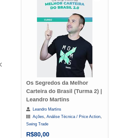
Os
Car
Le
Swi
Os Segredos da Melhor
R$
Carteira do Brasil (Turma 2) |
Leandro Martins
Leandro Martins
,
,
Ações
Análise Técnica / Price Action
Swing Trade
R$
80,00