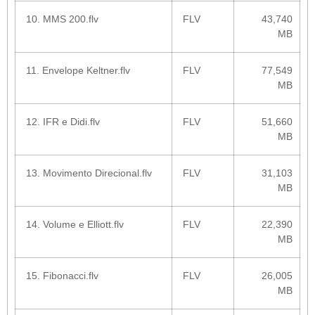
10. MMS 200.flv
FLV
43,740
MB
11. Envelope Keltner.flv
FLV
77,549
MB
12. IFR e Didi.flv
FLV
51,660
MB
13. Movimento Direcional.flv
FLV
31,103
MB
14. Volume e Elliott.flv
FLV
22,390
MB
15. Fibonacci.flv
FLV
26,005
MB