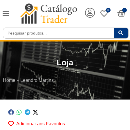
0
0
Loja
Home
»
Leandro Martins
Adicionar aos Favoritos