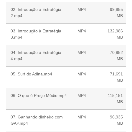
02. Introdução à Estratégia
MP4
99,855
2.mp4
MB
03. Introdução à Estratégia
MP4
132,986
3.mp4
MB
04. Introdução à Estratégia
MP4
70,952
4.mp4
MB
05. Surf do Adina.mp4
MP4
71,691
MB
06. O que é Preço Médio.mp4
MP4
115,151
MB
07. Ganhando dinheiro com
MP4
96,935
GAP.mp4
MB