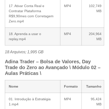
17. Ativar Conta Real e
MP4
102,749
Contratar Plataforma
MB
R$9,90mes com Corretagem
Zero.mp4
18. Aprenda a usar o
MP4
204,964
replay.mp4
MB
18 Arquivos; 1,995 GB
Adina Trader – Bolsa de Valores, Day
Trade do Zero ao Avançado \ Módulo 02 –
Aulas Práticas \
Nome
Formato
Tamanho
01. Introdução à Estratégia
MP4
95,424
1.mp4
MB