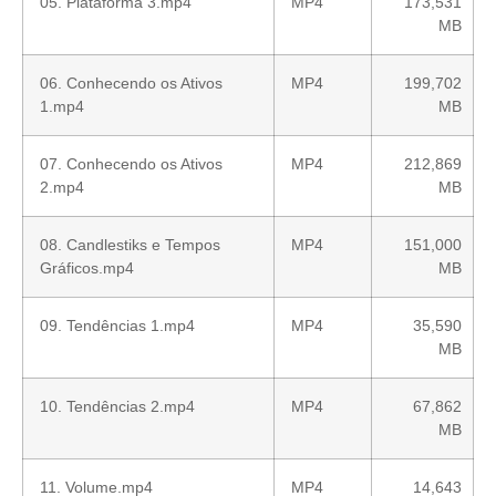
05. Plataforma 3.mp4
MP4
173,531
MB
06. Conhecendo os Ativos
MP4
199,702
1.mp4
MB
07. Conhecendo os Ativos
MP4
212,869
2.mp4
MB
08. Candlestiks e Tempos
MP4
151,000
Gráficos.mp4
MB
09. Tendências 1.mp4
MP4
35,590
MB
10. Tendências 2.mp4
MP4
67,862
MB
11. Volume.mp4
MP4
14,643