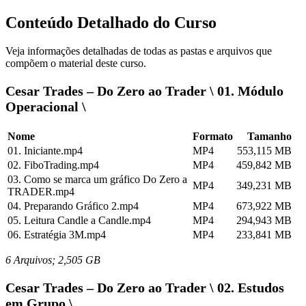
Conteúdo Detalhado do Curso
Veja informações detalhadas de todas as pastas e arquivos que
compõem o material deste curso.
Cesar Trades – Do Zero ao Trader \ 01. Módulo
Operacional \
Nome
Formato
Tamanho
01. Iniciante.mp4
MP4
553,115 MB
02. FiboTrading.mp4
MP4
459,842 MB
03. Como se marca um gráfico Do Zero a
MP4
349,231 MB
TRADER.mp4
04. Preparando Gráfico 2.mp4
MP4
673,922 MB
05. Leitura Candle a Candle.mp4
MP4
294,943 MB
06. Estratégia 3M.mp4
MP4
233,841 MB
6 Arquivos; 2,505 GB
Cesar Trades – Do Zero ao Trader \ 02. Estudos
em Grupo \