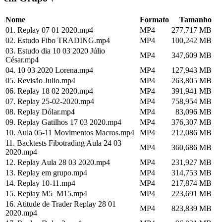
Nome
Formato
Tamanho
01. Replay 07 01 2020.mp4
MP4
277,717 MB
02. Estudo Fibo TRADING.mp4
MP4
100,242 MB
03. Estudo dia 10 03 2020 Júlio
MP4
347,609 MB
César.mp4
04. 10 03 2020 Lorena.mp4
MP4
127,943 MB
05. Revisão Julio.mp4
MP4
263,805 MB
06. Replay 18 02 2020.mp4
MP4
391,941 MB
07. Replay 25-02-2020.mp4
MP4
758,954 MB
08. Replay Dólar.mp4
MP4
83,096 MB
09. Replay Gatilhos 17 03 2020.mp4
MP4
376,307 MB
10. Aula 05-11 Movimentos Macros.mp4
MP4
212,086 MB
11. Backtests Fibotrading Aula 24 03
MP4
360,686 MB
2020.mp4
12. Replay Aula 28 03 2020.mp4
MP4
231,927 MB
13. Replay em grupo.mp4
MP4
314,753 MB
14. Replay 10-11.mp4
MP4
217,874 MB
15. Replay M5_M15.mp4
MP4
223,691 MB
16. Atitude de Trader Replay 28 01
MP4
823,839 MB
2020.mp4