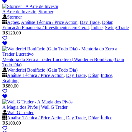
A Arte de Investir | Stormer
Stormer
Ações
,
Análise Técnica / Price Action
,
Day Trade
,
Dólar
,
Educação Financeira / Investimentos em Geral
,
Índice
,
Swing Trade
R$
120,00
Mentoria do Zero a Trader Lucrativo | Wanderlei Bonifácio (Gain
Todo Dia)
Wanderlei Bonifácio (Gain Todo Dia)
Análise Técnica / Price Action
,
Day Trade
,
Dólar
,
Índice
,
Scalping
R$
80,00
A Magia dos Pivôs | Wall G Trader
Wall G Trader
Análise Técnica / Price Action
,
Day Trade
,
Dólar
,
Índice
R$
100,00