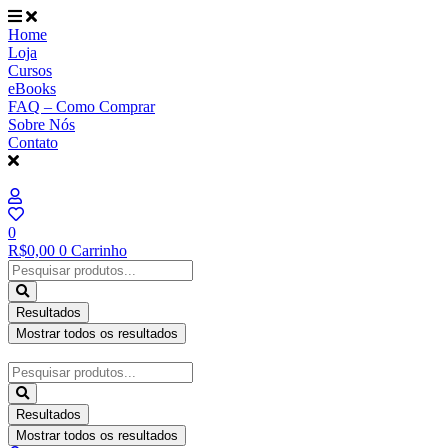
Ir
para
Home
o
Loja
conteúdo
Cursos
eBooks
FAQ – Como Comprar
Sobre Nós
Contato
0
R$
0,00
0
Carrinho
Pesquisar
...
Resultados
Mostrar todos os resultados
Pesquisar
...
Resultados
Mostrar todos os resultados