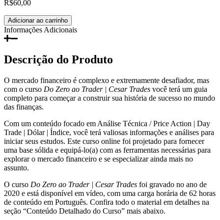
R$
60,00
Do
Adicionar ao carrinho
Zero
Informações Adicionais
ao
Trader
|
Descrição do Produto
Cesar
Trades
O mercado financeiro é complexo e extremamente desafiador, mas
quantidade
com o curso
Do Zero ao Trader | Cesar Trades
você terá um guia
completo para começar a construir sua história de sucesso no mundo
das finanças.
Com um conteúdo focado em Análise Técnica / Price Action | Day
Trade | Dólar | Índice, você terá valiosas informações e análises para
iniciar seus estudos. Este curso online foi projetado para fornecer
uma base sólida e equipá-lo(a) com as ferramentas necessárias para
explorar o mercado financeiro e se especializar ainda mais no
assunto.
O curso
Do Zero ao Trader | Cesar Trades
foi gravado no ano de
2020 e está disponível em vídeo, com uma carga horária de 62 horas
de conteúdo em Português. Confira todo o material em detalhes na
seção “Conteúdo Detalhado do Curso” mais abaixo.