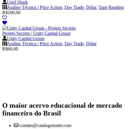
Uriel Shark
Análise Técnica / Price Action
,
Day Trade
,
Dólar
,
Tape Reading
R$
100,00
Projeto Secreto | Unity Capital Group
Unity Capital Group
Análise Técnica / Price Action
,
Day Trade
,
Dólar
R$
60,00
O maior acervo educacional de mercado
financeiro do Brasil
contato@catalogotrader.com