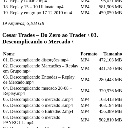
17. Replay Dolar 2.mp4
MP4
96,021 MB
18. Replay 15 – 10 Ultimate.mp4
MP4
581,906 MB
19. Replay em grupo 17 12 2019.mp4
MP4
459,059 MB
19 Arquivos; 6,103 GB
Cesar Trades – Do Zero ao Trader \ 03.
Descomplicando o Mercado \
Nome
Formato
Tamanho
01. Descomplicando distorções.mp4
MP4
472,103 MB
02. Descomplicando Marcações – Replay
MP4
441,740 MB
em Grupo.mp4
03. Descomplicando Entradas – Replay
MP4
280,443 MB
de Mercado.mp4
04. Descomplicando mercado 20-08 –
MP4
320,936 MB
Replay.mp4
05. Descomplicando o mercado 2.mp4
MP4
168,413 MB
06. Descomplicando o mercado 3.mp4
MP4
468,194 MB
07. Descomplicando o Entradas 2.mp4
MP4
456,389 MB
08. Descomplicando o mercado
MP4
502,810 MB
PAYROLL.mp4