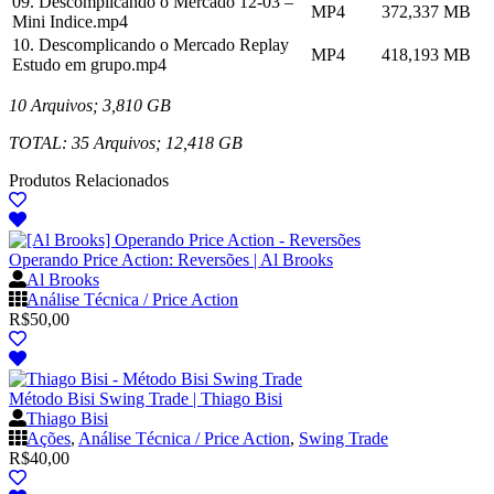
09. Descomplicando o Mercado 12-03 –
MP4
372,337 MB
Mini Indice.mp4
10. Descomplicando o Mercado Replay
MP4
418,193 MB
Estudo em grupo.mp4
10 Arquivos; 3,810 GB
TOTAL: 35 Arquivos; 12,418 GB
Produtos Relacionados
Operando Price Action: Reversões | Al Brooks
Al Brooks
Análise Técnica / Price Action
R$
50,00
Método Bisi Swing Trade | Thiago Bisi
Thiago Bisi
Ações
,
Análise Técnica / Price Action
,
Swing Trade
R$
40,00