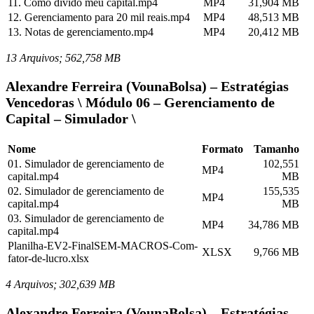
11. Como divido meu capital.mp4
MP4
31,904 MB
12. Gerenciamento para 20 mil reais.mp4
MP4
48,513 MB
13. Notas de gerenciamento.mp4
MP4
20,412 MB
13 Arquivos; 562,758 MB
Alexandre Ferreira (VounaBolsa) – Estratégias
Vencedoras \ Módulo 06 – Gerenciamento de
Capital – Simulador \
Nome
Formato
Tamanho
01. Simulador de gerenciamento de
102,551
MP4
capital.mp4
MB
02. Simulador de gerenciamento de
155,535
MP4
capital.mp4
MB
03. Simulador de gerenciamento de
MP4
34,786 MB
capital.mp4
Planilha-EV2-FinalSEM-MACROS-Com-
XLSX
9,766 MB
fator-de-lucro.xlsx
4 Arquivos; 302,639 MB
Alexandre Ferreira (VounaBolsa) – Estratégias