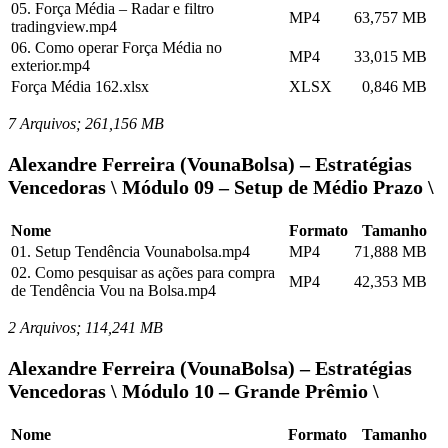
05. Força Média – Radar e filtro
MP4
63,757 MB
tradingview.mp4
06. Como operar Força Média no
MP4
33,015 MB
exterior.mp4
Força Média 162.xlsx
XLSX
0,846 MB
7 Arquivos; 261,156 MB
Alexandre Ferreira (VounaBolsa) – Estratégias
Vencedoras \ Módulo 09 – Setup de Médio Prazo \
Nome
Formato
Tamanho
01. Setup Tendência Vounabolsa.mp4
MP4
71,888 MB
02. Como pesquisar as ações para compra
MP4
42,353 MB
de Tendência Vou na Bolsa.mp4
2 Arquivos; 114,241 MB
Alexandre Ferreira (VounaBolsa) – Estratégias
Vencedoras \ Módulo 10 – Grande Prêmio \
Nome
Formato
Tamanho