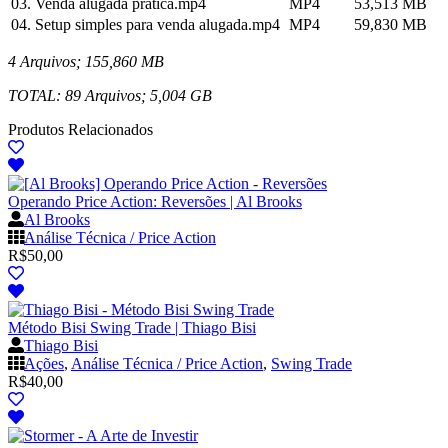
03. Venda alugada prática.mp4
MP4
53,513 MB
04. Setup simples para venda alugada.mp4
MP4
59,830 MB
4 Arquivos; 155,860 MB
TOTAL: 89 Arquivos; 5,004 GB
Produtos Relacionados
Operando Price Action: Reversões | Al Brooks
Al Brooks
Análise Técnica / Price Action
R$
50,00
Método Bisi Swing Trade | Thiago Bisi
Thiago Bisi
Ações
,
Análise Técnica / Price Action
,
Swing Trade
R$
40,00