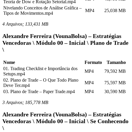
Teoria de Dow e Rotação Setorial.mp4
Nivelando Conceitos de Análise Gráfica –
MP4
25,038 MB
Tipos de Movimentos.mp4
4 Arquivos; 133,431 MB
Alexandre Ferreira (VounaBolsa) – Estratégias
Vencedoras \ Módulo 00 – Inicial \ Plano de Trade
\
Nome
Formato
Tamanho
01. Trading Checklist e Importância dos
MP4
79,592 MB
Setups.mp4
02. Plano de Trade – O Que Todo Plano
MP4
75,597 MB
Deve Ter.mp4
03. Plano de Trade – Paper Trade.mp4
MP4
30,590 MB
3 Arquivos; 185,778 MB
Alexandre Ferreira (VounaBolsa) – Estratégias
Vencedoras \ Módulo 00 – Inicial \ Se Conhecendo
\