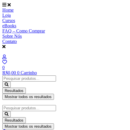
Ir
para
Home
o
Loja
conteúdo
Cursos
eBooks
FAQ – Como Comprar
Sobre Nós
Contato
0
R$
0,00
0
Carrinho
Pesquisar
...
Resultados
Mostrar todos os resultados
Pesquisar
...
Resultados
Mostrar todos os resultados