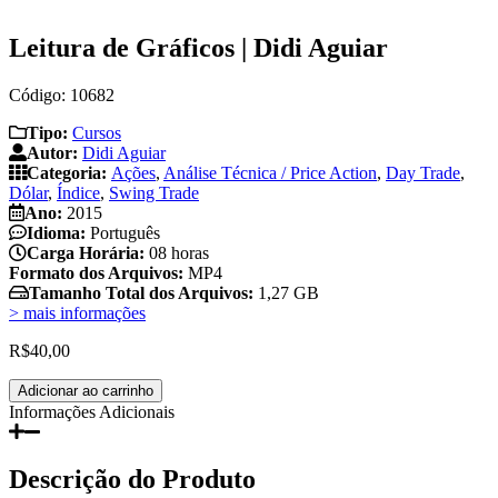
Leitura de Gráficos | Didi Aguiar
Código: 10682
Tipo:
Cursos
Autor:
Didi Aguiar
Categoria:
Ações
,
Análise Técnica / Price Action
,
Day Trade
,
Dólar
,
Índice
,
Swing Trade
Ano:
2015
Idioma:
Português
Carga Horária:
08 horas
Formato dos Arquivos:
MP4
Tamanho Total dos Arquivos:
1,27 GB
> mais informações
R$
40,00
Leitura
Adicionar ao carrinho
de
Informações Adicionais
Gráficos
|
Didi
Descrição do Produto
Aguiar