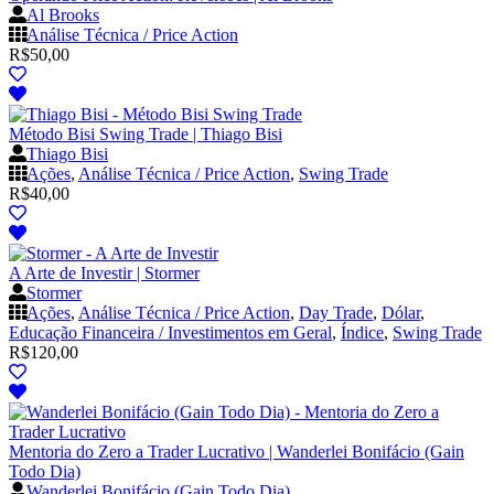
Al Brooks
Análise Técnica / Price Action
R$
50,00
Método Bisi Swing Trade | Thiago Bisi
Thiago Bisi
Ações
,
Análise Técnica / Price Action
,
Swing Trade
R$
40,00
A Arte de Investir | Stormer
Stormer
Ações
,
Análise Técnica / Price Action
,
Day Trade
,
Dólar
,
Educação Financeira / Investimentos em Geral
,
Índice
,
Swing Trade
R$
120,00
Mentoria do Zero a Trader Lucrativo | Wanderlei Bonifácio (Gain
Todo Dia)
Wanderlei Bonifácio (Gain Todo Dia)