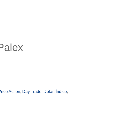
Palex
Price Action
,
Day Trade
,
Dólar
,
Índice
,