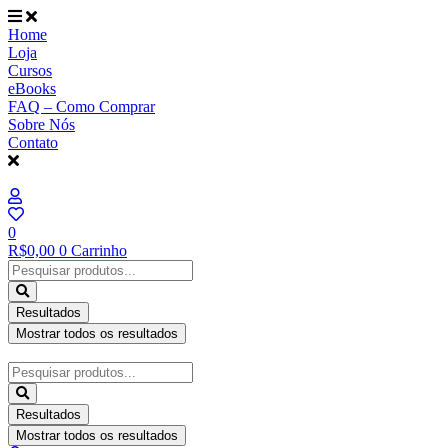
Ir
para
Home
o
Loja
conteúdo
Cursos
eBooks
FAQ – Como Comprar
Sobre Nós
Contato
0
R$
0,00
0
Carrinho
Pesquisar
...
Resultados
Mostrar todos os resultados
Pesquisar
...
Resultados
Mostrar todos os resultados