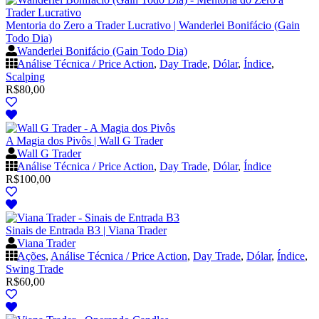
Mentoria do Zero a Trader Lucrativo | Wanderlei Bonifácio (Gain
Todo Dia)
Wanderlei Bonifácio (Gain Todo Dia)
Análise Técnica / Price Action
,
Day Trade
,
Dólar
,
Índice
,
Scalping
R$
80,00
A Magia dos Pivôs | Wall G Trader
Wall G Trader
Análise Técnica / Price Action
,
Day Trade
,
Dólar
,
Índice
R$
100,00
Sinais de Entrada B3 | Viana Trader
Viana Trader
Ações
,
Análise Técnica / Price Action
,
Day Trade
,
Dólar
,
Índice
,
Swing Trade
R$
60,00