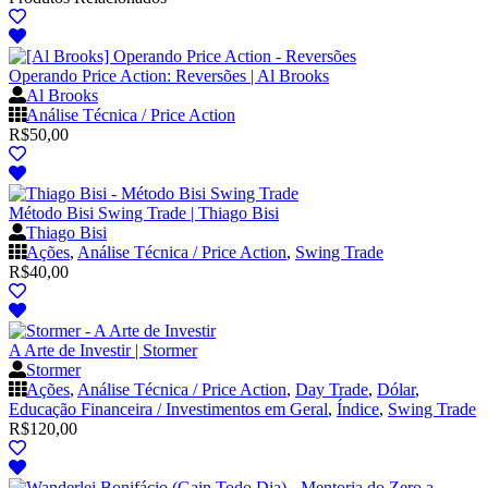
Operando Price Action: Reversões | Al Brooks
Al Brooks
Análise Técnica / Price Action
R$
50,00
Método Bisi Swing Trade | Thiago Bisi
Thiago Bisi
Ações
,
Análise Técnica / Price Action
,
Swing Trade
R$
40,00
A Arte de Investir | Stormer
Stormer
Ações
,
Análise Técnica / Price Action
,
Day Trade
,
Dólar
,
Educação Financeira / Investimentos em Geral
,
Índice
,
Swing Trade
R$
120,00