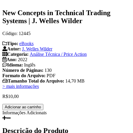
New Concepts in Technical Trading
Systems | J. Welles Wilder
Código: 12445
Tipo:
eBooks
Autor:
J. Welles Wilder
Categoria:
Análise Técnica / Price Action
Ano:
2022
Idioma:
Inglês
Número de Páginas:
130
Formato do Arquivo:
PDF
Tamanho Total do Arquivo:
14,70 MB
> mais informações
R$
10,00
New
Adicionar ao carrinho
Concepts
Informações Adicionais
in
Technical
Trading
Descrição do Produto
Systems