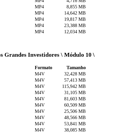
MP4
4,716 MB
MP4
8,855 MB
MP4
14,642 MB
MP4
19,817 MB
MP4
23,388 MB
MP4
12,034 MB
 Grandes Investidores \ Módulo 10 \
Formato
Tamanho
M4V
32,428 MB
M4V
57,413 MB
M4V
115,942 MB
M4V
31,105 MB
M4V
81,603 MB
M4V
60,509 MB
M4V
25,506 MB
M4V
48,566 MB
M4V
53,841 MB
M4V
38,085 MB