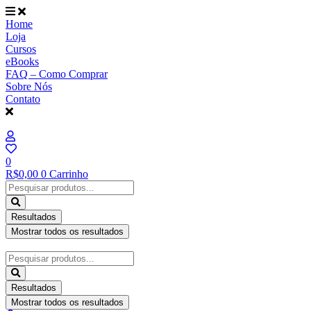
Ir
para
Home
o
Loja
conteúdo
Cursos
eBooks
FAQ – Como Comprar
Sobre Nós
Contato
0
R$
0,00
0
Carrinho
Pesquisar
...
Resultados
Mostrar todos os resultados
Pesquisar
...
Resultados
Mostrar todos os resultados