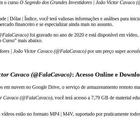
om o curso
O Segredo dos Grandes Investidores | João Victor Cavaco
| Dólar | Índice, você terá valiosas informações e análises para inicia
ercado financeiro e se especializar ainda mais no assunto.
 (@FalaCavaco)
foi gravado no ano de 2020 e está disponível em vídeo,
o Curso” mais abaixo.
dores | João Victor Cavaco (@FalaCavaco)
por um preço super acessív
ictor Cavaco (@FalaCavaco)
: Acesso Online e Downl
dos em nuvem no Google Drive, o serviço de armazenamento remoto ma
ctor Cavaco (@FalaCavaco)
, você terá acesso a 7,79 GB de material ed
s vídeos estão no formato MP4 | M4V, suportado por praticamente todos