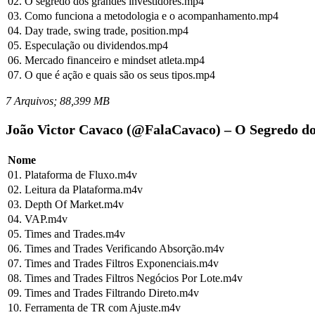
02. O segredo dos grandes investidores.mp4
03. Como funciona a metodologia e o acompanhamento.mp4
04. Day trade, swing trade, position.mp4
05. Especulação ou dividendos.mp4
06. Mercado financeiro e mindset atleta.mp4
07. O que é ação e quais são os seus tipos.mp4
7 Arquivos; 88,399 MB
João Victor Cavaco (@FalaCavaco) – O Segredo dos
Nome
01. Plataforma de Fluxo.m4v
02. Leitura da Plataforma.m4v
03. Depth Of Market.m4v
04. VAP.m4v
05. Times and Trades.m4v
06. Times and Trades Verificando Absorção.m4v
07. Times and Trades Filtros Exponenciais.m4v
08. Times and Trades Filtros Negócios Por Lote.m4v
09. Times and Trades Filtrando Direto.m4v
10. Ferramenta de TR com Ajuste.m4v