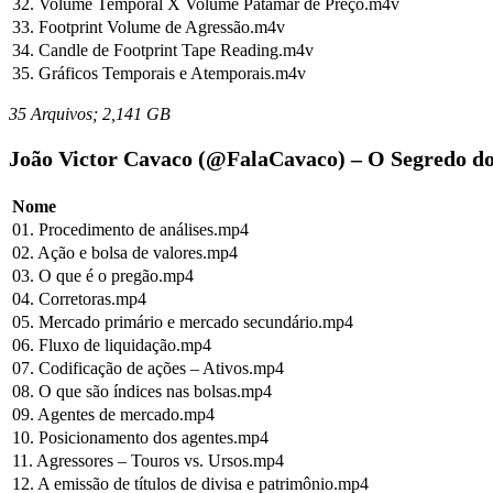
32. Volume Temporal X Volume Patamar de Preço.m4v
33. Footprint Volume de Agressão.m4v
34. Candle de Footprint Tape Reading.m4v
35. Gráficos Temporais e Atemporais.m4v
35 Arquivos; 2,141 GB
João Victor Cavaco (@FalaCavaco) – O Segredo do
Nome
01. Procedimento de análises.mp4
02. Ação e bolsa de valores.mp4
03. O que é o pregão.mp4
04. Corretoras.mp4
05. Mercado primário e mercado secundário.mp4
06. Fluxo de liquidação.mp4
07. Codificação de ações – Ativos.mp4
08. O que são índices nas bolsas.mp4
09. Agentes de mercado.mp4
10. Posicionamento dos agentes.mp4
11. Agressores – Touros vs. Ursos.mp4
12. A emissão de títulos de divisa e patrimônio.mp4