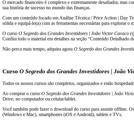
O mercado financeiro é complexo e extremamente desafiador, mas c
Victor
sua história de sucesso no mundo das finanças.
Cavaco
(@FalaCavaco)
Com um conteúdo focado em Análise Técnica / Price Action | Day Trade 
quantidade
sólida e equipá-lo(a) com as ferramentas necessárias para explorar o m
O curso
O Segredo dos Grandes Investidores | João Victor Cavaco
Confira todo o material em detalhes na seção “Conteúdo Detalhado d
Não perca mais tempo, adquira agora
O Segredo dos Grandes Investi
Curso
O Segredo dos Grandes Investidores | João V
Todos os nossos cursos são completos, organizados e estão hospeda
Ao comprar o curso
O Segredo dos Grandes Investidores | João Vi
Drive, no computador ou celular/tablet.
Você também pode fazer o download do curso para assistir offline. O
(Windows e Mac), smartphones (iOS e Android), tablets e TVs.