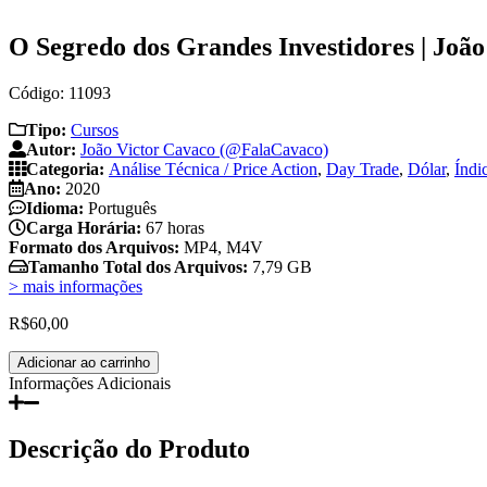
O Segredo dos Grandes Investidores | Joã
Código: 11093
Tipo:
Cursos
Autor:
João Victor Cavaco (@FalaCavaco)
Categoria:
Análise Técnica / Price Action
,
Day Trade
,
Dólar
,
Índi
Ano:
2020
Idioma:
Português
Carga Horária:
67 horas
Formato dos Arquivos:
MP4, M4V
Tamanho Total dos Arquivos:
7,79 GB
> mais informações
R$
60,00
O
Adicionar ao carrinho
Segredo
Informações Adicionais
dos
Grandes
Investidores
Descrição do Produto
|
João