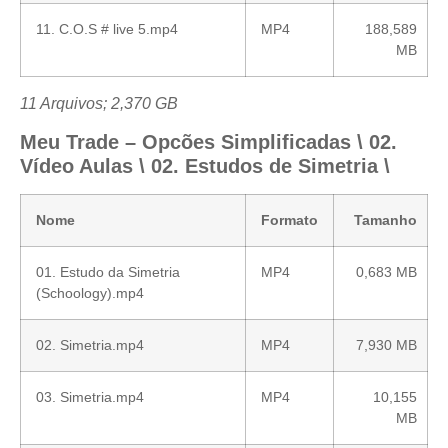
11. C.O.S # live 5.mp4
MP4
188,589
MB
11 Arquivos; 2,370 GB
Meu Trade – Opcões Simplificadas \ 02.
Vídeo Aulas \ 02. Estudos de Simetria \
Nome
Formato
Tamanho
01. Estudo da Simetria
MP4
0,683 MB
(Schoology).mp4
02. Simetria.mp4
MP4
7,930 MB
03. Simetria.mp4
MP4
10,155
MB