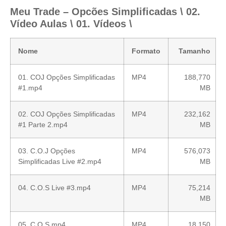
Meu Trade – Opcões Simplificadas \ 02.
Vídeo Aulas \ 01. Vídeos \
Nome
Formato
Tamanho
01. COJ Opções Simplificadas
MP4
188,770
#1.mp4
MB
02. COJ Opções Simplificadas
MP4
232,162
#1 Parte 2.mp4
MB
03. C.O.J Opções
MP4
576,073
Simplificadas Live #2.mp4
MB
04. C.O.S Live #3.mp4
MP4
75,214
MB
05. C O S.mp4
MP4
18,150