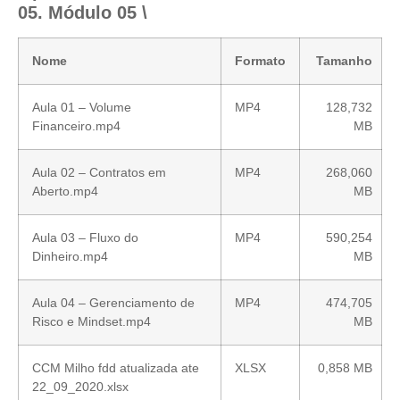
05. Módulo 05 \
Nome
Formato
Tamanho
Aula 01 – Volume
MP4
128,732
Financeiro.mp4
MB
Aula 02 – Contratos em
MP4
268,060
Aberto.mp4
MB
Aula 03 – Fluxo do
MP4
590,254
Dinheiro.mp4
MB
Aula 04 – Gerenciamento de
MP4
474,705
Risco e Mindset.mp4
MB
CCM Milho fdd atualizada ate
XLSX
0,858 MB
22_09_2020.xlsx