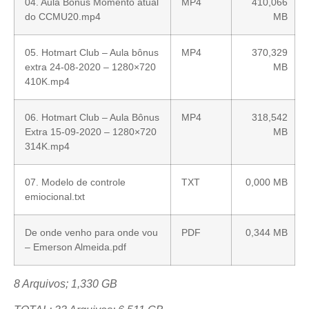
04. Aula Bônus Momento atual
MP4
410,066
do CCMU20.mp4
MB
05. Hotmart Club – Aula bônus
MP4
370,329
extra 24-08-2020 – 1280×720
MB
410K.mp4
06. Hotmart Club – Aula Bônus
MP4
318,542
Extra 15-09-2020 – 1280×720
MB
314K.mp4
07. Modelo de controle
TXT
0,000 MB
emiocional.txt
De onde venho para onde vou
PDF
0,344 MB
– Emerson Almeida.pdf
8 Arquivos; 1,330 GB