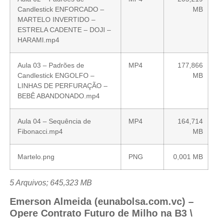
Candlestick ENFORCADO –
MB
MARTELO INVERTIDO –
ESTRELA CADENTE – DOJI –
HARAMI.mp4
Aula 03 – Padrões de
MP4
177,866
Candlestick ENGOLFO –
MB
LINHAS DE PERFURAÇÃO –
BEBÊ ABANDONADO.mp4
Aula 04 – Sequência de
MP4
164,714
Fibonacci.mp4
MB
Martelo.png
PNG
0,001 MB
5 Arquivos; 645,323 MB
Emerson Almeida (eunabolsa.com.vc) –
Opere Contrato Futuro de Milho na B3 \