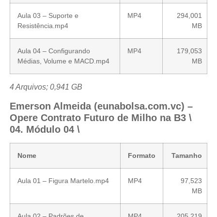
Aula 03 – Suporte e
MP4
294,001
Resistência.mp4
MB
Aula 04 – Configurando
MP4
179,053
Médias, Volume e MACD.mp4
MB
4 Arquivos; 0,941 GB
Emerson Almeida (eunabolsa.com.vc) –
Opere Contrato Futuro de Milho na B3 \
04. Módulo 04 \
Nome
Formato
Tamanho
Aula 01 – Figura Martelo.mp4
MP4
97,523
MB
Aula 02 – Padrões de
MP4
205,219