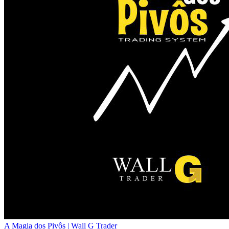
A Magia dos Pivôs | Wall G Trader