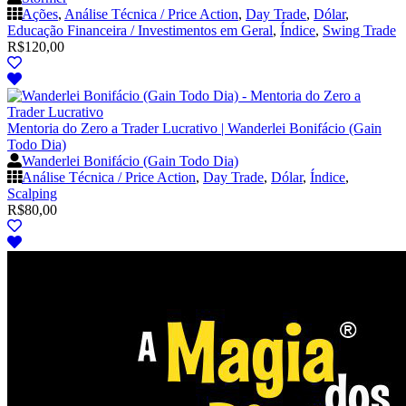
Ações
,
Análise Técnica / Price Action
,
Day Trade
,
Dólar
,
Educação Financeira / Investimentos em Geral
,
Índice
,
Swing Trade
R$
120,00
Mentoria do Zero a Trader Lucrativo | Wanderlei Bonifácio (Gain
Todo Dia)
Wanderlei Bonifácio (Gain Todo Dia)
Análise Técnica / Price Action
,
Day Trade
,
Dólar
,
Índice
,
Scalping
R$
80,00