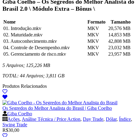
Giba Coelho – Os Segredos do Melhor Analista do
Brasil 2.0 \ Módulo Extra – Bônus \
Nome
Formato
Tamanho
01. Introdução.mkv
MKV
20,576 MB
02. Maturidade.mkv
MKV
14,853 MB
03. Autoconhecimento.mkv
MKV
42,808 MB
04. Controle de Desempenho.mkv
MKV
23,032 MB
05. Gerenciamento de risco.mkv
MKV
23,957 MB
5 Arquivos; 125,226 MB
TOTAL: 44 Arquivos; 3,811 GB
Produtos Relacionados
Os Segredos do Melhor Analista do Brasil | Giba Coelho
Giba Coelho
Ações
,
Análise Técnica / Price Action
,
Day Trade
,
Dólar
,
Índice
,
Swing Trade
R$
30,00