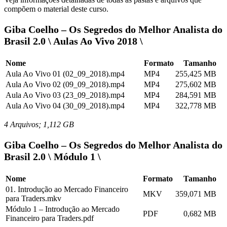
compõem o material deste curso.
Giba Coelho – Os Segredos do Melhor Analista do
Brasil 2.0 \ Aulas Ao Vivo 2018 \
Nome
Formato
Tamanho
Aula Ao Vivo 01 (02_09_2018).mp4
MP4
255,425 MB
Aula Ao Vivo 02 (09_09_2018).mp4
MP4
275,602 MB
Aula Ao Vivo 03 (23_09_2018).mp4
MP4
284,591 MB
Aula Ao Vivo 04 (30_09_2018).mp4
MP4
322,778 MB
4 Arquivos; 1,112 GB
Giba Coelho – Os Segredos do Melhor Analista do
Brasil 2.0 \ Módulo 1 \
Nome
Formato
Tamanho
01. Introdução ao Mercado Financeiro
MKV
359,071 MB
para Traders.mkv
Módulo 1 – Introdução ao Mercado
PDF
0,682 MB
Financeiro para Traders.pdf