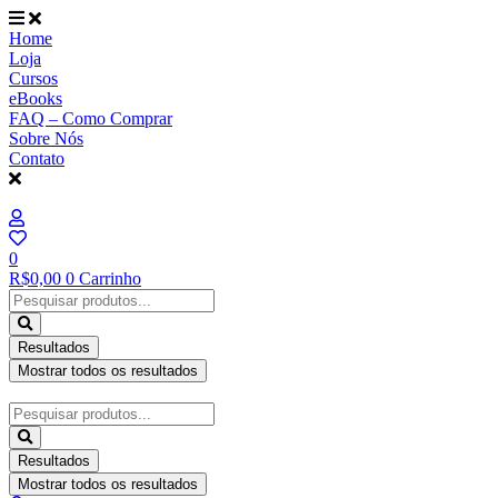
Ir
para
Home
o
Loja
conteúdo
Cursos
eBooks
FAQ – Como Comprar
Sobre Nós
Contato
0
R$
0,00
0
Carrinho
Pesquisar
...
Resultados
Mostrar todos os resultados
Pesquisar
...
Resultados
Mostrar todos os resultados