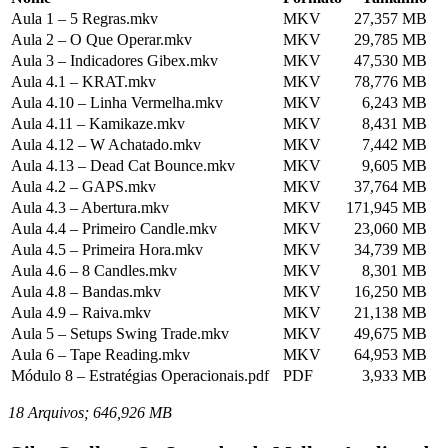
Aula 1 – 5 Regras.mkv
MKV
27,357 MB
Aula 2 – O Que Operar.mkv
MKV
29,785 MB
Aula 3 – Indicadores Gibex.mkv
MKV
47,530 MB
Aula 4.1 – KRAT.mkv
MKV
78,776 MB
Aula 4.10 – Linha Vermelha.mkv
MKV
6,243 MB
Aula 4.11 – Kamikaze.mkv
MKV
8,431 MB
Aula 4.12 – W Achatado.mkv
MKV
7,442 MB
Aula 4.13 – Dead Cat Bounce.mkv
MKV
9,605 MB
Aula 4.2 – GAPS.mkv
MKV
37,764 MB
Aula 4.3 – Abertura.mkv
MKV
171,945 MB
Aula 4.4 – Primeiro Candle.mkv
MKV
23,060 MB
Aula 4.5 – Primeira Hora.mkv
MKV
34,739 MB
Aula 4.6 – 8 Candles.mkv
MKV
8,301 MB
Aula 4.8 – Bandas.mkv
MKV
16,250 MB
Aula 4.9 – Raiva.mkv
MKV
21,138 MB
Aula 5 – Setups Swing Trade.mkv
MKV
49,675 MB
Aula 6 – Tape Reading.mkv
MKV
64,953 MB
Módulo 8 – Estratégias Operacionais.pdf
PDF
3,933 MB
18 Arquivos; 646,926 MB