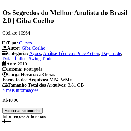
Os Segredos do Melhor Analista do Brasil
2.0 | Giba Coelho
Código: 10964
Tipo:
Cursos
Autor:
Giba Coelho
Categoria:
Ações
,
Análise Técnica / Price Action
,
Day Trade
,
Dólar
,
Índice
,
Swing Trade
Ano:
2019
Idioma:
Português
Carga Horária:
23 horas
Formato dos Arquivos:
MP4, WMV
Tamanho Total dos Arquivos:
3,81 GB
> mais informações
R$
40,00
Os
Adicionar ao carrinho
Segredos
Informações Adicionais
do
Melhor
Analista