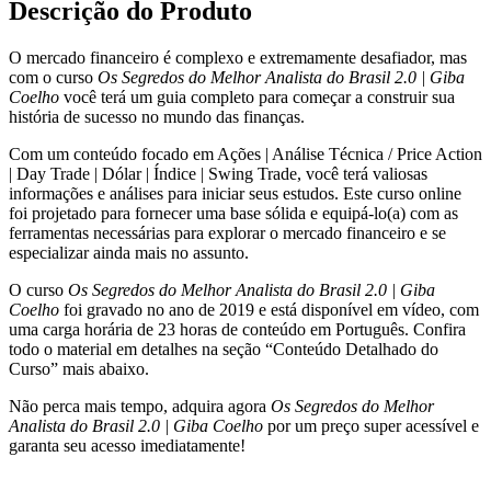
Descrição do Produto
do
Brasil
O mercado financeiro é complexo e extremamente desafiador, mas
2.0
com o curso
Os Segredos do Melhor Analista do Brasil 2.0 | Giba
|
Coelho
você terá um guia completo para começar a construir sua
Giba
história de sucesso no mundo das finanças.
Coelho
quantidade
Com um conteúdo focado em Ações | Análise Técnica / Price Action
| Day Trade | Dólar | Índice | Swing Trade, você terá valiosas
informações e análises para iniciar seus estudos. Este curso online
foi projetado para fornecer uma base sólida e equipá-lo(a) com as
ferramentas necessárias para explorar o mercado financeiro e se
especializar ainda mais no assunto.
O curso
Os Segredos do Melhor Analista do Brasil 2.0 | Giba
Coelho
foi gravado no ano de 2019 e está disponível em vídeo, com
uma carga horária de 23 horas de conteúdo em Português. Confira
todo o material em detalhes na seção “Conteúdo Detalhado do
Curso” mais abaixo.
Não perca mais tempo, adquira agora
Os Segredos do Melhor
Analista do Brasil 2.0 | Giba Coelho
por um preço super acessível e
garanta seu acesso imediatamente!