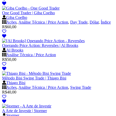
One Good Trader | Giba Coelho
Giba Coelho
Ações
,
Análise Técnica / Price Action
,
Day Trade
,
Dólar
,
Índice
R$
60,00
Operando Price Action: Reversões | Al Brooks
Al Brooks
Análise Técnica / Price Action
R$
50,00
Método Bisi Swing Trade | Thiago Bisi
Thiago Bisi
Ações
,
Análise Técnica / Price Action
,
Swing Trade
R$
40,00
A Arte de Investir | Stormer
Stormer