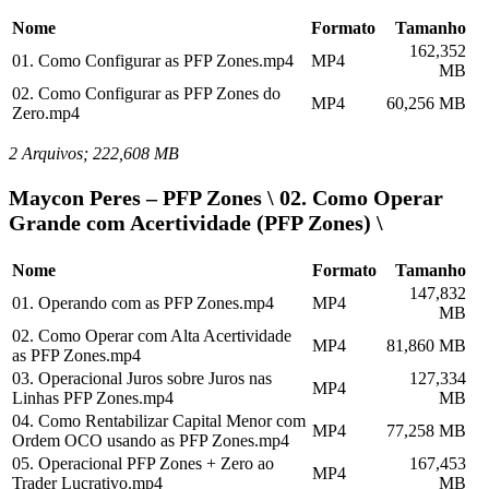
Nome
Formato
Tamanho
162,352
01. Como Configurar as PFP Zones.mp4
MP4
MB
02. Como Configurar as PFP Zones do
MP4
60,256 MB
Zero.mp4
2 Arquivos; 222,608 MB
Maycon Peres – PFP Zones \ 02. Como Operar
Grande com Acertividade (PFP Zones) \
Nome
Formato
Tamanho
147,832
01. Operando com as PFP Zones.mp4
MP4
MB
02. Como Operar com Alta Acertividade
MP4
81,860 MB
as PFP Zones.mp4
03. Operacional Juros sobre Juros nas
127,334
MP4
Linhas PFP Zones.mp4
MB
04. Como Rentabilizar Capital Menor com
MP4
77,258 MB
Ordem OCO usando as PFP Zones.mp4
05. Operacional PFP Zones + Zero ao
167,453
MP4
Trader Lucrativo.mp4
MB