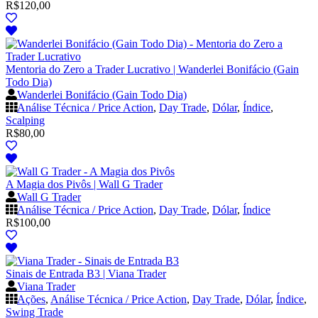
R$
120,00
Mentoria do Zero a Trader Lucrativo | Wanderlei Bonifácio (Gain
Todo Dia)
Wanderlei Bonifácio (Gain Todo Dia)
Análise Técnica / Price Action
,
Day Trade
,
Dólar
,
Índice
,
Scalping
R$
80,00
A Magia dos Pivôs | Wall G Trader
Wall G Trader
Análise Técnica / Price Action
,
Day Trade
,
Dólar
,
Índice
R$
100,00
Sinais de Entrada B3 | Viana Trader
Viana Trader
Ações
,
Análise Técnica / Price Action
,
Day Trade
,
Dólar
,
Índice
,
Swing Trade