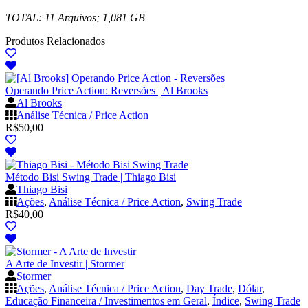
TOTAL: 11 Arquivos; 1,081 GB
Produtos Relacionados
Operando Price Action: Reversões | Al Brooks
Al Brooks
Análise Técnica / Price Action
R$
50,00
Método Bisi Swing Trade | Thiago Bisi
Thiago Bisi
Ações
,
Análise Técnica / Price Action
,
Swing Trade
R$
40,00
A Arte de Investir | Stormer
Stormer
Ações
,
Análise Técnica / Price Action
,
Day Trade
,
Dólar
,
Educação Financeira / Investimentos em Geral
,
Índice
,
Swing Trade