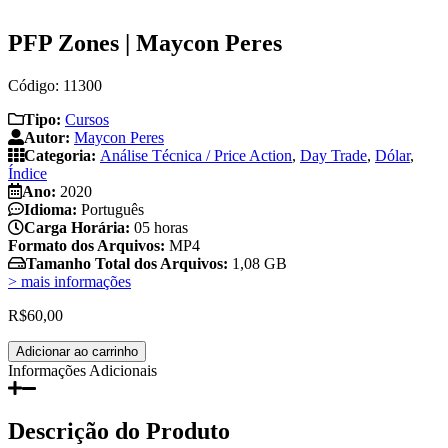
PFP Zones | Maycon Peres
Código: 11300
Tipo:
Cursos
Autor:
Maycon Peres
Categoria:
Análise Técnica / Price Action
,
Day Trade
,
Dólar
,
Índice
Ano:
2020
Idioma:
Português
Carga Horária:
05 horas
Formato dos Arquivos:
MP4
Tamanho Total dos Arquivos:
1,08 GB
> mais informações
R$
60,00
PFP
Adicionar ao carrinho
Zones
Informações Adicionais
|
Maycon
Peres
Descrição do Produto
quantidade