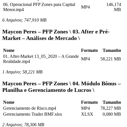
06. Operacional PFP Zones para Capital
146,174
MP4
Menor.mp4
MB
6 Arquivos; 747,910 MB
Maycon Peres – PFP Zones \ 03. After e Pré-
Market – Análises de Mercado \
Nome
Formato
Tamanho
01. After-Market 13_05_2020 – A Grande
MP4
58,221 MB
Realidade.mp4
1 Arquivo; 58,221 MB
Maycon Peres – PFP Zones \ 04. Módulo Bônus –
Planilha e Gerenciamento de Lucros \
Nome
Formato
Tamanho
Gerenciamento de Risco.mp4
MP4
78,227 MB
Gerenciamento Trader BMF.xlsx
XLSX
0,080 MB
2 Arquivos; 78,306 MB