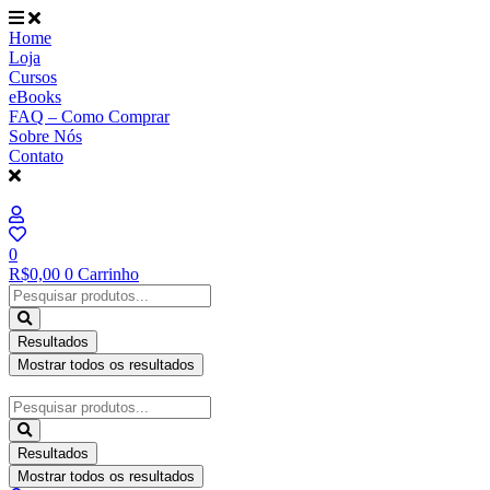
Ir
para
Home
o
Loja
conteúdo
Cursos
eBooks
FAQ – Como Comprar
Sobre Nós
Contato
0
R$
0,00
0
Carrinho
Pesquisar
...
Resultados
Mostrar todos os resultados
Pesquisar
...
Resultados
Mostrar todos os resultados