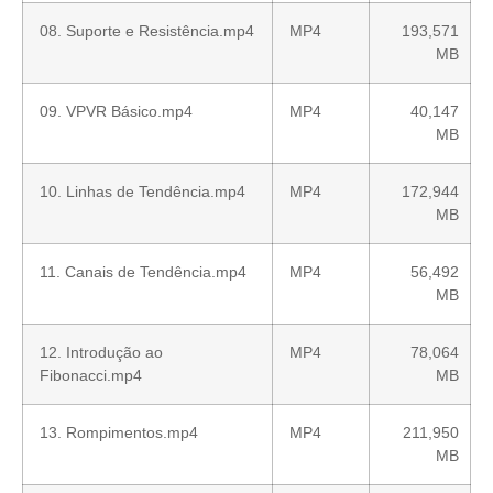
08. Suporte e Resistência.mp4
MP4
193,571
MB
09. VPVR Básico.mp4
MP4
40,147
MB
10. Linhas de Tendência.mp4
MP4
172,944
MB
11. Canais de Tendência.mp4
MP4
56,492
MB
12. Introdução ao
MP4
78,064
Fibonacci.mp4
MB
13. Rompimentos.mp4
MP4
211,950
MB