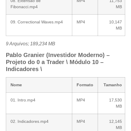
08. Extensão de
MP4
11,753
Fibonacci.mp4
MB
09. Correctional Waves.mp4
MP4
10,147
MB
9 Arquivos; 189,234 MB
Pablo Granier (Investidor Moderno) –
Projeto do 0 a Trader \ Módulo 10 –
Indicadores \
Nome
Formato
Tamanho
01. Intro.mp4
MP4
17,530
MB
02. Indicadores.mp4
MP4
12,145
MB