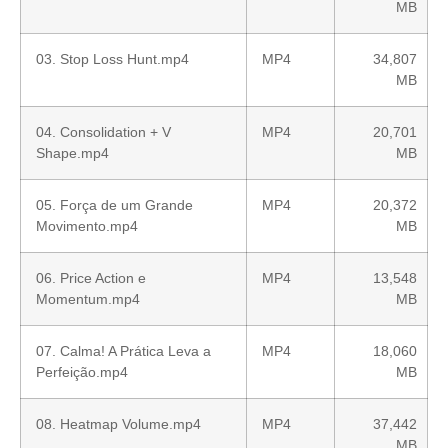
MB
03. Stop Loss Hunt.mp4
MP4
34,807
MB
04. Consolidation + V
MP4
20,701
Shape.mp4
MB
05. Força de um Grande
MP4
20,372
Movimento.mp4
MB
06. Price Action e
MP4
13,548
Momentum.mp4
MB
07. Calma! A Prática Leva a
MP4
18,060
Perfeição.mp4
MB
08. Heatmap Volume.mp4
MP4
37,442
MB