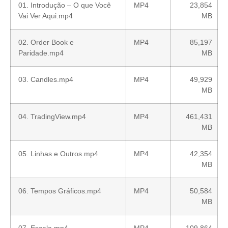
01. Introdução – O que Você
MP4
23,854
Vai Ver Aqui.mp4
MB
02. Order Book e
MP4
85,197
Paridade.mp4
MB
03. Candles.mp4
MP4
49,929
MB
04. TradingView.mp4
MP4
461,431
MB
05. Linhas e Outros.mp4
MP4
42,354
MB
06. Tempos Gráficos.mp4
MP4
50,584
MB