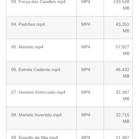
03. Força dos Candles.mp4
MP4
133,548
MB
04. Padrões.mp4
MP4
43,261
MB
05. Martelo.mp4
MP4
57,827
MB
06. Estrela Cadente.mp4
MP4
46,432
MB
07. Homem Enforcado.mp4
MP4
32,387
MB
08. Martelo Invertido.mp4
MP4
32,715
MB
09. Engolfo de Alta.mp4
MP4
21,387