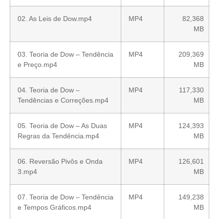
02. As Leis de Dow.mp4
MP4
82,368
MB
03. Teoria de Dow – Tendência
MP4
209,369
e Preço.mp4
MB
04. Teoria de Dow –
MP4
117,330
Tendências e Correções.mp4
MB
05. Teoria de Dow – As Duas
MP4
124,393
Regras da Tendência.mp4
MB
06. Reversão Pivôs e Onda
MP4
126,601
3.mp4
MB
07. Teoria de Dow – Tendência
MP4
149,238
e Tempos Gráficos.mp4
MB