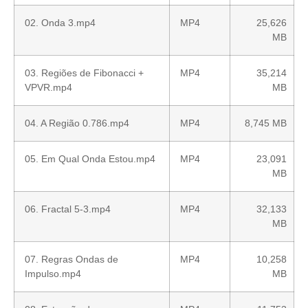
02. Onda 3.mp4
MP4
25,626
MB
03. Regiões de Fibonacci +
MP4
35,214
VPVR.mp4
MB
04. A Região 0.786.mp4
MP4
8,745 MB
05. Em Qual Onda Estou.mp4
MP4
23,091
MB
06. Fractal 5-3.mp4
MP4
32,133
MB
07. Regras Ondas de
MP4
10,258
Impulso.mp4
MB