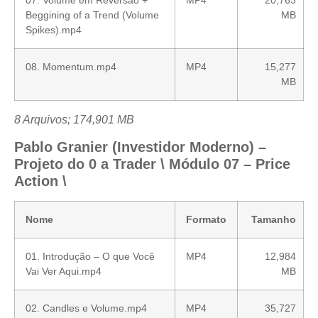
Beggining of a Trend (Volume
MB
Spikes).mp4
08. Momentum.mp4
MP4
15,277
MB
8 Arquivos; 174,901 MB
Pablo Granier (Investidor Moderno) –
Projeto do 0 a Trader \ Módulo 07 – Price
Action \
Nome
Formato
Tamanho
01. Introdução – O que Você
MP4
12,984
Vai Ver Aqui.mp4
MB
02. Candles e Volume.mp4
MP4
35,727