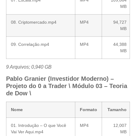
07. Escala.mp4
MP4
109,864
MB
08. Criptomercado.mp4
MP4
94,727
MB
09. Correlação.mp4
MP4
44,388
MB
9 Arquivos; 0,940 GB
Pablo Granier (Investidor Moderno) –
Projeto do 0 a Trader \ Módulo 03 – Teoria
de Dow \
Nome
Formato
Tamanho
01. Introdução – O que Você
MP4
12,007
Vai Ver Aqui.mp4
MB