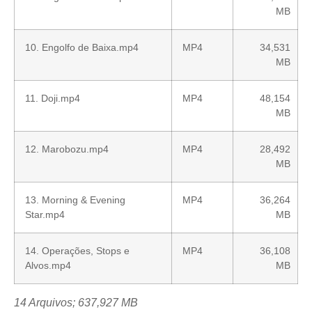
MB
10. Engolfo de Baixa.mp4
MP4
34,531
MB
11. Doji.mp4
MP4
48,154
MB
12. Marobozu.mp4
MP4
28,492
MB
13. Morning & Evening
MP4
36,264
Star.mp4
MB
14. Operações, Stops e
MP4
36,108
Alvos.mp4
MB
14 Arquivos; 637,927 MB