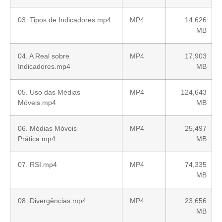
03. Tipos de Indicadores.mp4
MP4
14,626
MB
04. A Real sobre
MP4
17,903
Indicadores.mp4
MB
05. Uso das Médias
MP4
124,643
Móveis.mp4
MB
06. Médias Móveis
MP4
25,497
Prática.mp4
MB
07. RSI.mp4
MP4
74,335
MB
08. Divergências.mp4
MP4
23,656
MB