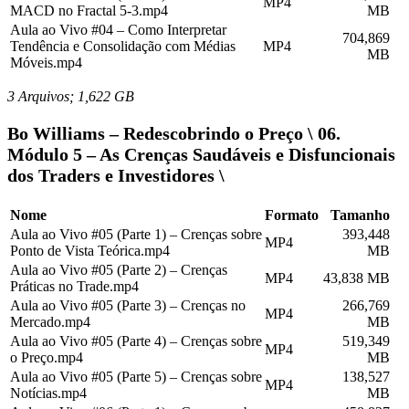
MP4
MACD no Fractal 5-3.mp4
MB
Aula ao Vivo #04 – Como Interpretar
704,869
Tendência e Consolidação com Médias
MP4
MB
Móveis.mp4
3 Arquivos; 1,622 GB
Bo Williams – Redescobrindo o Preço \ 06.
Módulo 5 – As Crenças Saudáveis e Disfuncionais
dos Traders e Investidores \
Nome
Formato
Tamanho
Aula ao Vivo #05 (Parte 1) – Crenças sobre
393,448
MP4
Ponto de Vista Teórica.mp4
MB
Aula ao Vivo #05 (Parte 2) – Crenças
MP4
43,838 MB
Práticas no Trade.mp4
Aula ao Vivo #05 (Parte 3) – Crenças no
266,769
MP4
Mercado.mp4
MB
Aula ao Vivo #05 (Parte 4) – Crenças sobre
519,349
MP4
o Preço.mp4
MB
Aula ao Vivo #05 (Parte 5) – Crenças sobre
138,527
MP4
Notícias.mp4
MB