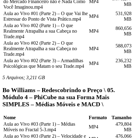
do Mercado Financeiro não é Nada Como
MP4
MB
Você Imaginou.mp4
Aula ao Vivo #01 (Parte 2) – O que Vai lhe
531,928
MP4
Estressar do Ponto de Vista Prático.mp4
MB
Aula ao Vivo #02 (Parte 1) – O que
860,656
Realmente Atrapalha a sua Cabeça no
MP4
MB
Trade.mp4
Aula ao Vivo #02 (Parte 2) – O que
588,073
Realmente Atrapalha a sua Cabeça no
MP4
MB
Trade.mp4
Aula ao Vivo #02 (Parte 3) – Armadilhas
236,232
MP4
Psicológicas que Matam o seu Trade.mp4
MB
5 Arquivos; 3,211 GB
Bo Williams – Redescobrindo o Preço \ 05.
Módulo 4 – PhiCube na sua Forma Mais
SIMPLES – Médias Móveis e MACD \
Nome
Formato
Tamanho
Aula ao Vivo #03 (Parte 1) – Médias
479,804
MP4
Móveis no Fractal 5-3.mp4
MB
Aula ao Vivo #03 (Parte 2) – Velocidade e
476,066