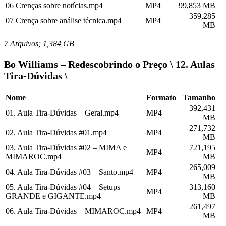
06 Crenças sobre notícias.mp4
MP4
99,853 MB
359,285
07 Crença sobre análise técnica.mp4
MP4
MB
7 Arquivos; 1,384 GB
Bo Williams – Redescobrindo o Preço \ 12. Aulas
Tira-Dúvidas \
Nome
Formato
Tamanho
392,431
01. Aula Tira-Dúvidas – Geral.mp4
MP4
MB
271,732
02. Aula Tira-Dúvidas #01.mp4
MP4
MB
03. Aula Tira-Dúvidas #02 – MIMA e
721,195
MP4
MIMAROC.mp4
MB
265,009
04. Aula Tira-Dúvidas #03 – Santo.mp4
MP4
MB
05. Aula Tira-Dúvidas #04 – Setups
313,160
MP4
GRANDE e GIGANTE.mp4
MB
261,497
06. Aula Tira-Dúvidas – MIMAROC.mp4
MP4
MB