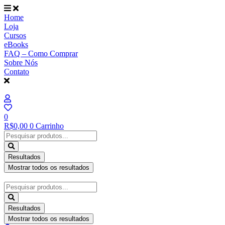
Ir
para
Home
o
Loja
conteúdo
Cursos
eBooks
FAQ – Como Comprar
Sobre Nós
Contato
0
R$
0,00
0
Carrinho
Pesquisar
...
Resultados
Mostrar todos os resultados
Pesquisar
...
Resultados
Mostrar todos os resultados