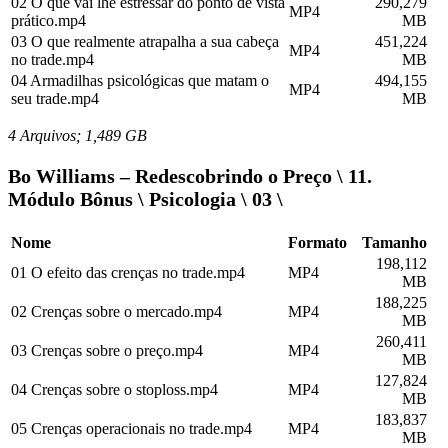
02 O que vai lhe estressar do ponto de vista
290,279
MP4
prático.mp4
MB
03 O que realmente atrapalha a sua cabeça
451,224
MP4
no trade.mp4
MB
04 Armadilhas psicológicas que matam o
494,155
MP4
seu trade.mp4
MB
4 Arquivos; 1,489 GB
Bo Williams – Redescobrindo o Preço \ 11.
Módulo Bônus \ Psicologia \ 03 \
Nome
Formato
Tamanho
198,112
01 O efeito das crenças no trade.mp4
MP4
MB
188,225
02 Crenças sobre o mercado.mp4
MP4
MB
260,411
03 Crenças sobre o preço.mp4
MP4
MB
127,824
04 Crenças sobre o stoploss.mp4
MP4
MB
183,837
05 Crenças operacionais no trade.mp4
MP4
MB