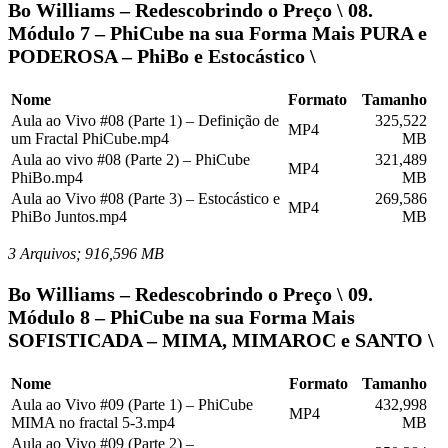
Bo Williams – Redescobrindo o Preço \ 08.
Módulo 7 – PhiCube na sua Forma Mais PURA e
PODEROSA – PhiBo e Estocástico \
Nome
Formato
Tamanho
Aula ao Vivo #08 (Parte 1) – Definição de
325,522
MP4
um Fractal PhiCube.mp4
MB
Aula ao vivo #08 (Parte 2) – PhiCube
321,489
MP4
PhiBo.mp4
MB
Aula ao Vivo #08 (Parte 3) – Estocástico e
269,586
MP4
PhiBo Juntos.mp4
MB
3 Arquivos; 916,596 MB
Bo Williams – Redescobrindo o Preço \ 09.
Módulo 8 – PhiCube na sua Forma Mais
SOFISTICADA – MIMA, MIMAROC e SANTO \
Nome
Formato
Tamanho
Aula ao Vivo #09 (Parte 1) – PhiCube
432,998
MP4
MIMA no fractal 5-3.mp4
MB
Aula ao Vivo #09 (Parte 2) –