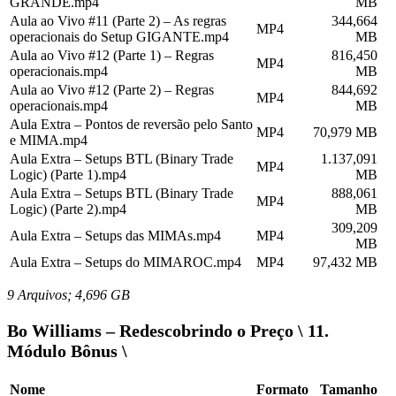
GRANDE.mp4
MB
Aula ao Vivo #11 (Parte 2) – As regras
344,664
MP4
operacionais do Setup GIGANTE.mp4
MB
Aula ao Vivo #12 (Parte 1) – Regras
816,450
MP4
operacionais.mp4
MB
Aula ao Vivo #12 (Parte 2) – Regras
844,692
MP4
operacionais.mp4
MB
Aula Extra – Pontos de reversão pelo Santo
MP4
70,979 MB
e MIMA.mp4
Aula Extra – Setups BTL (Binary Trade
1.137,091
MP4
Logic) (Parte 1).mp4
MB
Aula Extra – Setups BTL (Binary Trade
888,061
MP4
Logic) (Parte 2).mp4
MB
309,209
Aula Extra – Setups das MIMAs.mp4
MP4
MB
Aula Extra – Setups do MIMAROC.mp4
MP4
97,432 MB
9 Arquivos; 4,696 GB
Bo Williams – Redescobrindo o Preço \ 11.
Módulo Bônus \
Nome
Formato
Tamanho