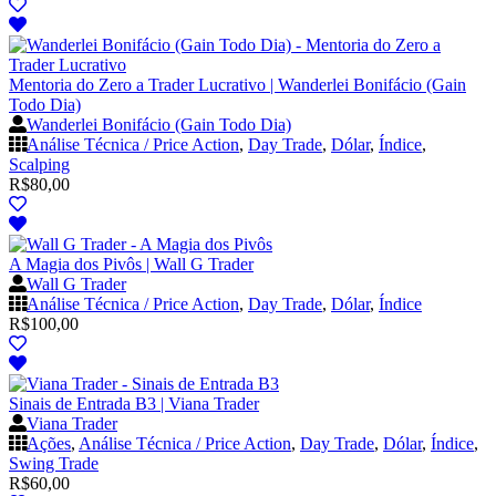
Mentoria do Zero a Trader Lucrativo | Wanderlei Bonifácio (Gain
Todo Dia)
Wanderlei Bonifácio (Gain Todo Dia)
Análise Técnica / Price Action
,
Day Trade
,
Dólar
,
Índice
,
Scalping
R$
80,00
A Magia dos Pivôs | Wall G Trader
Wall G Trader
Análise Técnica / Price Action
,
Day Trade
,
Dólar
,
Índice
R$
100,00
Sinais de Entrada B3 | Viana Trader
Viana Trader
Ações
,
Análise Técnica / Price Action
,
Day Trade
,
Dólar
,
Índice
,
Swing Trade
R$
60,00