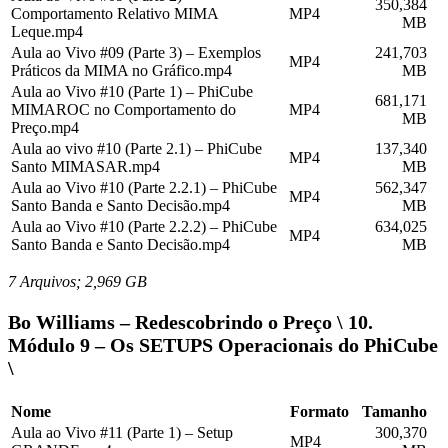
350,384
Comportamento Relativo MIMA
MP4
MB
Leque.mp4
Aula ao Vivo #09 (Parte 3) – Exemplos
241,703
MP4
Práticos da MIMA no Gráfico.mp4
MB
Aula ao Vivo #10 (Parte 1) – PhiCube
681,171
MIMAROC no Comportamento do
MP4
MB
Preço.mp4
Aula ao vivo #10 (Parte 2.1) – PhiCube
137,340
MP4
Santo MIMASAR.mp4
MB
Aula ao Vivo #10 (Parte 2.2.1) – PhiCube
562,347
MP4
Santo Banda e Santo Decisão.mp4
MB
Aula ao Vivo #10 (Parte 2.2.2) – PhiCube
634,025
MP4
Santo Banda e Santo Decisão.mp4
MB
7 Arquivos; 2,969 GB
Bo Williams – Redescobrindo o Preço \ 10.
Módulo 9 – Os SETUPS Operacionais do PhiCube
\
Nome
Formato
Tamanho
Aula ao Vivo #11 (Parte 1) – Setup
300,370
MP4