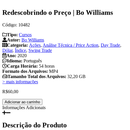
Redescobrindo o Preço | Bo Williams
Código: 10482
Tipo:
Cursos
Autor:
Bo Williams
Categoria:
Ações
,
Análise Técnica / Price Action
,
Day Trade
,
Dólar
,
Índice
,
Swing Trade
Ano:
2020
Idioma:
Português
Carga Horária:
54 horas
Formato dos Arquivos:
MP4
Tamanho Total dos Arquivos:
32,20 GB
> mais informações
R$
60,00
Redescobrindo
Adicionar ao carrinho
o
Informações Adicionais
Preço
|
Bo
Descrição do Produto
Williams