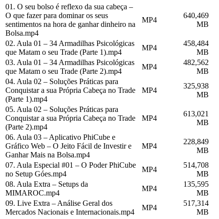
01. O seu bolso é reflexo da sua cabeça –
O que fazer para dominar os seus
640,469
MP4
sentimentos na hora de ganhar dinheiro na
MB
Bolsa.mp4
02. Aula 01 – 34 Armadilhas Psicológicas
458,484
MP4
que Matam o seu Trade (Parte 1).mp4
MB
03. Aula 01 – 34 Armadilhas Psicológicas
482,562
MP4
que Matam o seu Trade (Parte 2).mp4
MB
04. Aula 02 – Soluções Práticas para
325,938
Conquistar a sua Própria Cabeça no Trade
MP4
MB
(Parte 1).mp4
05. Aula 02 – Soluções Práticas para
613,021
Conquistar a sua Própria Cabeça no Trade
MP4
MB
(Parte 2).mp4
06. Aula 03 – Aplicativo PhiCube e
228,849
Gráfico Web – O Jeito Fácil de Investir e
MP4
MB
Ganhar Mais na Bolsa.mp4
07. Aula Especial #01 – O Poder PhiCube
514,708
MP4
no Setup Góes.mp4
MB
08. Aula Extra – Setups da
135,595
MP4
MIMAROC.mp4
MB
09. Live Extra – Análise Geral dos
517,314
MP4
Mercados Nacionais e Internacionais.mp4
MB