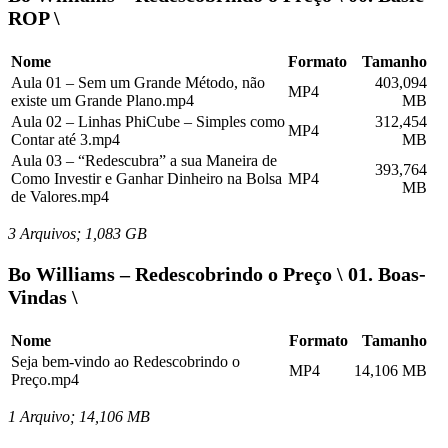
ROP \
Nome
Formato
Tamanho
Aula 01 – Sem um Grande Método, não
403,094
MP4
existe um Grande Plano.mp4
MB
Aula 02 – Linhas PhiCube – Simples como
312,454
MP4
Contar até 3.mp4
MB
Aula 03 – “Redescubra” a sua Maneira de
393,764
Como Investir e Ganhar Dinheiro na Bolsa
MP4
MB
de Valores.mp4
3 Arquivos; 1,083 GB
Bo Williams – Redescobrindo o Preço \ 01. Boas-
Vindas \
Nome
Formato
Tamanho
Seja bem-vindo ao Redescobrindo o
MP4
14,106 MB
Preço.mp4
1 Arquivo; 14,106 MB