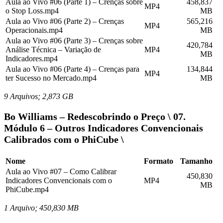
Aula ao Vivo #06 (Parte 1) – Crenças sobre
458,837
MP4
o Stop Loss.mp4
MB
Aula ao Vivo #06 (Parte 2) – Crenças
565,216
MP4
Operacionais.mp4
MB
Aula ao Vivo #06 (Parte 3) – Crenças sobre
420,784
Análise Técnica – Variação de
MP4
MB
Indicadores.mp4
Aula ao Vivo #06 (Parte 4) – Crenças para
134,844
MP4
ter Sucesso no Mercado.mp4
MB
9 Arquivos; 2,873 GB
Bo Williams – Redescobrindo o Preço \ 07.
Módulo 6 – Outros Indicadores Convencionais
Calibrados com o PhiCube \
Nome
Formato
Tamanho
Aula ao Vivo #07 – Como Calibrar
450,830
Indicadores Convencionais com o
MP4
MB
PhiCube.mp4
1 Arquivo; 450,830 MB