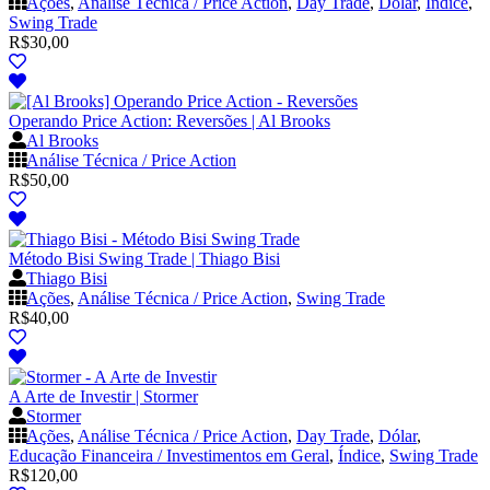
Ações
,
Análise Técnica / Price Action
,
Day Trade
,
Dólar
,
Índice
,
Swing Trade
R$
30,00
Operando Price Action: Reversões | Al Brooks
Al Brooks
Análise Técnica / Price Action
R$
50,00
Método Bisi Swing Trade | Thiago Bisi
Thiago Bisi
Ações
,
Análise Técnica / Price Action
,
Swing Trade
R$
40,00
A Arte de Investir | Stormer
Stormer
Ações
,
Análise Técnica / Price Action
,
Day Trade
,
Dólar
,
Educação Financeira / Investimentos em Geral
,
Índice
,
Swing Trade
R$
120,00