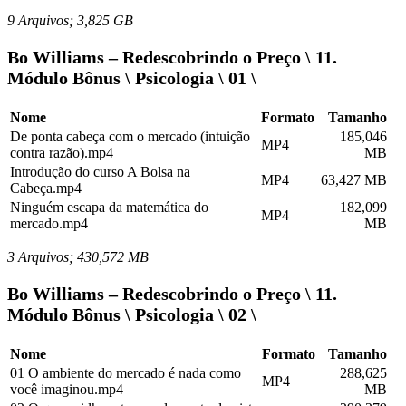
9 Arquivos; 3,825 GB
Bo Williams – Redescobrindo o Preço \ 11.
Módulo Bônus \ Psicologia \ 01 \
Nome
Formato
Tamanho
De ponta cabeça com o mercado (intuição
185,046
MP4
contra razão).mp4
MB
Introdução do curso A Bolsa na
MP4
63,427 MB
Cabeça.mp4
Ninguém escapa da matemática do
182,099
MP4
mercado.mp4
MB
3 Arquivos; 430,572 MB
Bo Williams – Redescobrindo o Preço \ 11.
Módulo Bônus \ Psicologia \ 02 \
Nome
Formato
Tamanho
01 O ambiente do mercado é nada como
288,625
MP4
você imaginou.mp4
MB