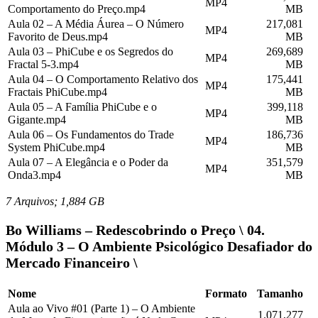
MP4
Comportamento do Preço.mp4
MB
Aula 02 – A Média Áurea – O Número
217,081
MP4
Favorito de Deus.mp4
MB
Aula 03 – PhiCube e os Segredos do
269,689
MP4
Fractal 5-3.mp4
MB
Aula 04 – O Comportamento Relativo dos
175,441
MP4
Fractais PhiCube.mp4
MB
Aula 05 – A Família PhiCube e o
399,118
MP4
Gigante.mp4
MB
Aula 06 – Os Fundamentos do Trade
186,736
MP4
System PhiCube.mp4
MB
Aula 07 – A Elegância e o Poder da
351,579
MP4
Onda3.mp4
MB
7 Arquivos; 1,884 GB
Bo Williams – Redescobrindo o Preço \ 04.
Módulo 3 – O Ambiente Psicológico Desafiador do
Mercado Financeiro \
Nome
Formato
Tamanho
Aula ao Vivo #01 (Parte 1) – O Ambiente
1.071,277