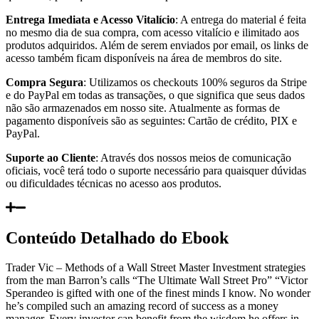
Entrega Imediata e Acesso Vitalício
: A entrega do material é feita
no mesmo dia de sua compra, com acesso vitalício e ilimitado aos
produtos adquiridos. Além de serem enviados por email, os links de
acesso também ficam disponíveis na área de membros do site.
Compra Segura
: Utilizamos os checkouts 100% seguros da Stripe
e do PayPal em todas as transações, o que significa que seus dados
não são armazenados em nosso site. Atualmente as formas de
pagamento disponíveis são as seguintes: Cartão de crédito, PIX e
PayPal.
Suporte ao Cliente
: Através dos nossos meios de comunicação
oficiais, você terá todo o suporte necessário para quaisquer dúvidas
ou dificuldades técnicas no acesso aos produtos.
Conteúdo Detalhado do Ebook
Trader Vic – Methods of a Wall Street Master Investment strategies
from the man Barron’s calls “The Ultimate Wall Street Pro” “Victor
Sperandeo is gifted with one of the finest minds I know. No wonder
he’s compiled such an amazing record of success as a money
manager. Every investor can benefit from the wisdom he offers in