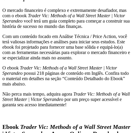
Street
O mercado financeiro é complexo e extremamente desafiador, mas
Master
com o ebook
Trader Vic: Methods of a Wall Street Master | Victor
|
Sperandeo
você terá um guia completo para começar a construir sua
Victor
história de sucesso no mundo das finanças.
Sperandeo
quantidade
Com um conteúdo focado em Análise Técnica / Price Action, você
terá valiosas informações e análises para iniciar seus estudos. Este
ebook foi projetado para fornecer uma base sólida e equipá-lo(a)
com as ferramentas necessárias para explorar o mercado financeiro e
se especializar ainda mais no assunto.
O ebook
Trader Vic: Methods of a Wall Street Master | Victor
Sperandeo
possui 218 páginas de conteúdo em Inglês. Confira todo
o material em detalhes na seção “Conteúdo Detalhado do Ebook”
mais abaixo.
Não perca mais tempo, adquira agora
Trader Vic: Methods of a Wall
Street Master | Victor Sperandeo
por um preço super acessível e
garanta seu acesso imediatamente!
Ebook
Trader Vic: Methods of a Wall Street Master