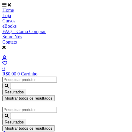
Ir
para
Home
o
Loja
conteúdo
Cursos
eBooks
FAQ – Como Comprar
Sobre Nós
Contato
0
R$
0,00
0
Carrinho
Pesquisar
...
Resultados
Mostrar todos os resultados
Pesquisar
...
Resultados
Mostrar todos os resultados