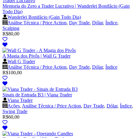
Mentoria do Zero a Trader Lucrativo | Wanderlei Bonifácio (Gain
Todo Dia)
Wanderlei Bonifácio (Gain Todo Dia)
Análise Técnica / Price Action
,
Day Trade
,
Dólar
,
Índice
,
Scalping
R$
80,00
A Magia dos Pivôs | Wall G Trader
Wall G Trader
Análise Técnica / Price Action
,
Day Trade
,
Dólar
,
Índice
R$
100,00
Sinais de Entrada B3 | Viana Trader
Viana Trader
Ações
,
Análise Técnica / Price Action
,
Day Trade
,
Dólar
,
Índice
,
Swing Trade
R$
60,00