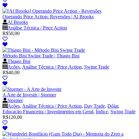
Operando Price Action: Reversões | Al Brooks
Al Brooks
Análise Técnica / Price Action
R$
50,00
Método Bisi Swing Trade | Thiago Bisi
Thiago Bisi
Ações
,
Análise Técnica / Price Action
,
Swing Trade
R$
40,00
A Arte de Investir | Stormer
Stormer
Ações
,
Análise Técnica / Price Action
,
Day Trade
,
Dólar
,
Educação Financeira / Investimentos em Geral
,
Índice
,
Swing Trade
R$
120,00