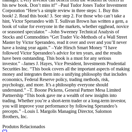
his new book. Don’t miss it!” –Paul Tudor Jones Tudor Investment
Corporation “Here’s a simple review in three steps: 1. Buy this
book! 2. Read this book! 3. See step 2. For those who can’t take a
hint, Victor Sperandeo with T. Sullivan Brown has written a gem, a
book of value for everyone in the markets, whether egghead, novice
or seasoned speculator.” –John Sweeney Technical Analysis of
Stocks and Commodities “Get Trader Vic-Methods of a Wall Street
Master by Victor Sperandeo, read it over and over and you’ll never
have a losing year again.” –Yale Hirsch Smart Money “I have
followed Victor Sperandeo’s advice for ten years, and the results
have been outstanding. This book is a must for any serious
investor.” –James J. Hayes, Vice President, Investments Prudential
Securities Inc. “This book covers all the important aspects of making
money and integrates them into a unifying philosophy that includes
economics, Federal Reserve policy, trading methods, risk,
psychology, and more. It’s a philosophy everyone should
understand.” –T. Boone Pickens, General Partner Mesa Limited
Partnership “This book gave me a wealth of new insights into
trading. Whether you’re a short-term trader or a long-term investor,
you will improve your performance by following Sperandeo’s
precepts.” –Louis I. Margolis Managing Director, Salomon
Brothers, Inc.
Produtos Relacionados