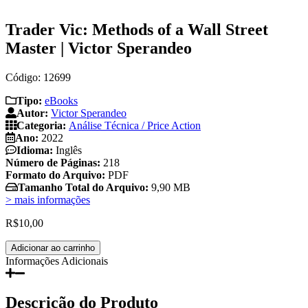
Trader Vic: Methods of a Wall Street
Master | Victor Sperandeo
Código: 12699
Tipo:
eBooks
Autor:
Victor Sperandeo
Categoria:
Análise Técnica / Price Action
Ano:
2022
Idioma:
Inglês
Número de Páginas:
218
Formato do Arquivo:
PDF
Tamanho Total do Arquivo:
9,90 MB
> mais informações
R$
10,00
Trader
Adicionar ao carrinho
Vic:
Informações Adicionais
Methods
of
a
Descrição do Produto
Wall