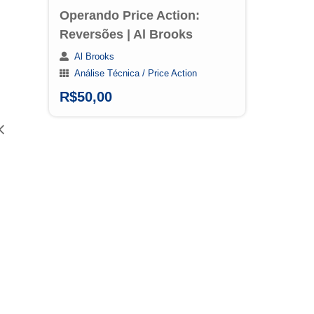
Operando Price Action:
Mé
Reversões | Al Brooks
Th
Al Brooks
Análise Técnica / Price Action
Swi
R$
50,00
R$