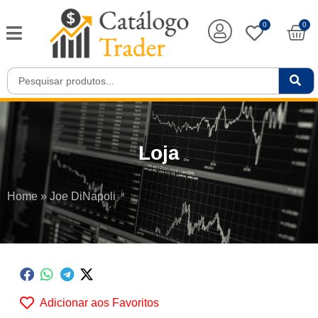
0
0
Loja
Home
»
Joe DiNapoli
Adicionar aos Favoritos