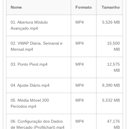
Nome
Formato
Tamanho
01. Abertura Módulo
MP4
5,526 MB
Avançado.mp4
02. VWAP Diária, Semanal e
MP4
15,500
Mensal.mp4
MB
03. Ponto Pivot.mp4
MP4
12,575
MB
04. Ajuste Diário.mp4
MP4
8,390 MB
05. Média Móvel 200
MP4
5,532 MB
Períodos.mp4
06. Configuração dos Dados
MP4
47,176
de Mercado (Profitchart).mp4
MB