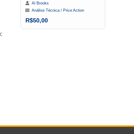
Al Brooks
Análise Técnica / Price Action
Swi
R$
50,00
R$