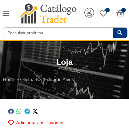
0
0
Loja
Home
»
Oficina B3 (Eduardo Alves)
Adicionar aos Favoritos