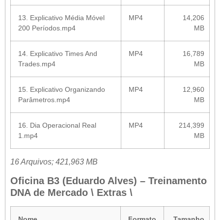
13. Explicativo Média Móvel
MP4
14,206
200 Períodos.mp4
MB
14. Explicativo Times And
MP4
16,789
Trades.mp4
MB
15. Explicativo Organizando
MP4
12,960
Parâmetros.mp4
MB
16. Dia Operacional Real
MP4
214,399
1.mp4
MB
16 Arquivos; 421,963 MB
Oficina B3 (Eduardo Alves) – Treinamento
DNA de Mercado \ Extras \
Nome
Formato
Tamanho