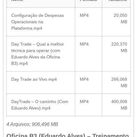
Configuração de Despesas
MP4
20,050
Operacionais na
MB
Plataforma.mp4
Day Trade – Qual a melhor
MP4
220,370
técnica para operar (com
MB
Eduardo Alves da Oficina
B3).mp4
Day Trade ao Vivo.mp4
MP4
266,068
MB
DayTrade – O caminho (Com
MP4
400,008
Eduardo Alves).mp4
MB
4 Arquivos; 906,496 MB
Oficina B3 (Eduardo Alves) – Treinamento