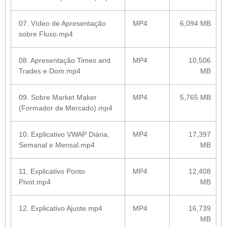
07. Vídeo de Apresentação
MP4
6,094 MB
sobre Fluxo.mp4
08. Apresentação Times and
MP4
10,506
Trades e Dom.mp4
MB
09. Sobre Market Maker
MP4
5,765 MB
(Formador de Mercado).mp4
10. Explicativo VWAP Diária,
MP4
17,397
Semanal e Mensal.mp4
MB
11. Explicativo Ponto
MP4
12,408
Pivot.mp4
MB
12. Explicativo Ajuste.mp4
MP4
16,739
MB