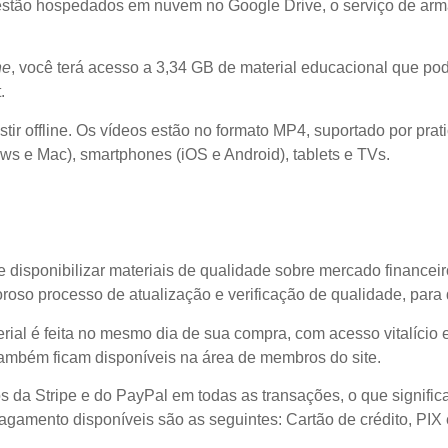
estão hospedados em nuvem no Google Drive, o serviço de ar
ne
, você terá acesso a 3,34 GB de material educacional que po
.
ir offline. Os vídeos estão no formato MP4, suportado por prat
s e Mac), smartphones (iOS e Android), tablets e TVs.
 disponibilizar materiais de qualidade sobre mercado financeir
roso processo de atualização e verificação de qualidade, para
erial é feita no mesmo dia de sua compra, com acesso vitalício e
também ficam disponíveis na área de membros do site.
s da Stripe e do PayPal em todas as transações, o que signifi
gamento disponíveis são as seguintes: Cartão de crédito, PIX