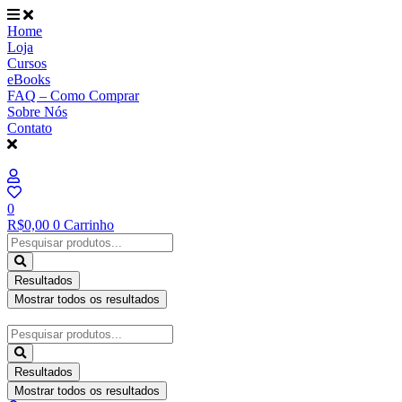
Ir
para
Home
o
Loja
conteúdo
Cursos
eBooks
FAQ – Como Comprar
Sobre Nós
Contato
0
R$
0,00
0
Carrinho
Pesquisar
...
Resultados
Mostrar todos os resultados
Pesquisar
...
Resultados
Mostrar todos os resultados