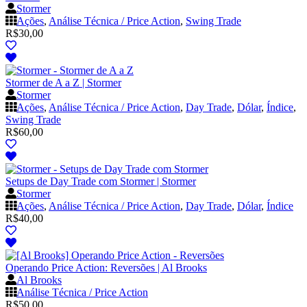
Stormer
Ações
,
Análise Técnica / Price Action
,
Swing Trade
R$
30,00
Stormer de A a Z | Stormer
Stormer
Ações
,
Análise Técnica / Price Action
,
Day Trade
,
Dólar
,
Índice
,
Swing Trade
R$
60,00
Setups de Day Trade com Stormer | Stormer
Stormer
Ações
,
Análise Técnica / Price Action
,
Day Trade
,
Dólar
,
Índice
R$
40,00
Operando Price Action: Reversões | Al Brooks
Al Brooks
Análise Técnica / Price Action
R$
50,00