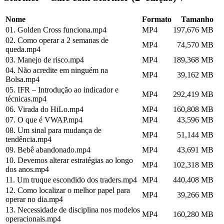
Nome
Formato
Tamanho
01. Golden Cross funciona.mp4
MP4
197,676 MB
02. Como operar a 2 semanas de
MP4
74,570 MB
queda.mp4
03. Manejo de risco.mp4
MP4
189,368 MB
04. Não acredite em ninguém na
MP4
39,162 MB
Bolsa.mp4
05. IFR – Introdução ao indicador e
MP4
292,419 MB
técnicas.mp4
06. Virada do HiLo.mp4
MP4
160,808 MB
07. O que é VWAP.mp4
MP4
43,596 MB
08. Um sinal para mudança de
MP4
51,144 MB
tendência.mp4
09. Bebê abandonado.mp4
MP4
43,691 MB
10. Devemos alterar estratégias ao longo
MP4
102,318 MB
dos anos.mp4
11. Um truque escondido dos traders.mp4
MP4
440,408 MB
12. Como localizar o melhor papel para
MP4
39,266 MB
operar no dia.mp4
13. Necessidade de disciplina nos modelos
MP4
160,280 MB
operacionais.mp4