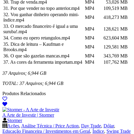
30. Trap de venda.mp4
MP4
53,026 MB
31. Por que vender no topo anterior.mp4
MP4
109,519 MB
32. Vou ganhar dinheiro operando mini-
MP4
418,273 MB
índice.mp4
33. O mercado financeiro é igual a uma
MP4
128,621 MB
suruba!.mp4
34. Como eu opero retangulos.mp4
MP4
623,604 MB
35. Dica de leitura – Kaufman e
MP4
129,581 MB
Brooks.mp4
36. O que são gazelas mancas.mp4
MP4
343,769 MB
37. As cores da ferramenta importam.mp4
MP4
107,762 MB
37 Arquivos; 6,944 GB
TOTAL: 37 Arquivos; 6,944 GB
Produtos Relacionados
A Arte de Investir | Stormer
Stormer
Ações
,
Análise Técnica / Price Action
,
Day Trade
,
Dólar
,
Educação Financeira / Investimentos em Geral
,
Índice
,
Swing Trade