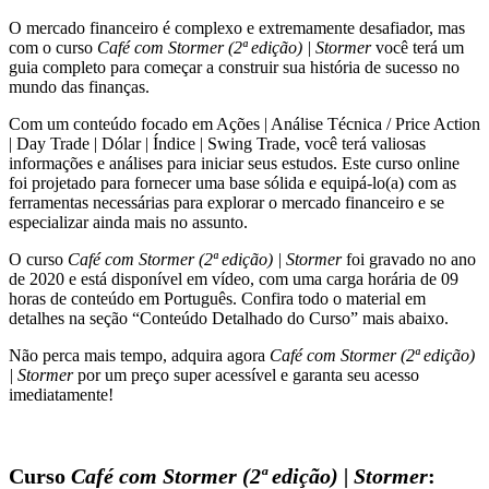
Stormer
O mercado financeiro é complexo e extremamente desafiador, mas
quantidade
com o curso
Café com Stormer (2ª edição) | Stormer
você terá um
guia completo para começar a construir sua história de sucesso no
mundo das finanças.
Com um conteúdo focado em Ações | Análise Técnica / Price Action
| Day Trade | Dólar | Índice | Swing Trade, você terá valiosas
informações e análises para iniciar seus estudos. Este curso online
foi projetado para fornecer uma base sólida e equipá-lo(a) com as
ferramentas necessárias para explorar o mercado financeiro e se
especializar ainda mais no assunto.
O curso
Café com Stormer (2ª edição) | Stormer
foi gravado no ano
de 2020 e está disponível em vídeo, com uma carga horária de 09
horas de conteúdo em Português. Confira todo o material em
detalhes na seção “Conteúdo Detalhado do Curso” mais abaixo.
Não perca mais tempo, adquira agora
Café com Stormer (2ª edição)
| Stormer
por um preço super acessível e garanta seu acesso
imediatamente!
Curso
Café com Stormer (2ª edição) | Stormer
: