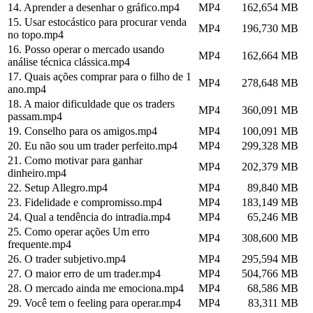
14. Aprender a desenhar o gráfico.mp4
MP4
162,654 MB
15. Usar estocástico para procurar venda
MP4
196,730 MB
no topo.mp4
16. Posso operar o mercado usando
MP4
162,664 MB
análise técnica clássica.mp4
17. Quais ações comprar para o filho de 1
MP4
278,648 MB
ano.mp4
18. A maior dificuldade que os traders
MP4
360,091 MB
passam.mp4
19. Conselho para os amigos.mp4
MP4
100,091 MB
20. Eu não sou um trader perfeito.mp4
MP4
299,328 MB
21. Como motivar para ganhar
MP4
202,379 MB
dinheiro.mp4
22. Setup Allegro.mp4
MP4
89,840 MB
23. Fidelidade e compromisso.mp4
MP4
183,149 MB
24. Qual a tendência do intradia.mp4
MP4
65,246 MB
25. Como operar ações Um erro
MP4
308,600 MB
frequente.mp4
26. O trader subjetivo.mp4
MP4
295,594 MB
27. O maior erro de um trader.mp4
MP4
504,766 MB
28. O mercado ainda me emociona.mp4
MP4
68,586 MB
29. Você tem o feeling para operar.mp4
MP4
83,311 MB