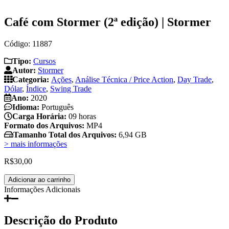
Café com Stormer (2ª edição) | Stormer
Código: 11887
Tipo:
Cursos
Autor:
Stormer
Categoria:
Ações
,
Análise Técnica / Price Action
,
Day Trade
,
Dólar
,
Índice
,
Swing Trade
Ano:
2020
Idioma:
Português
Carga Horária:
09 horas
Formato dos Arquivos:
MP4
Tamanho Total dos Arquivos:
6,94 GB
> mais informações
R$
30,00
Café
Adicionar ao carrinho
com
Informações Adicionais
Stormer
(2ª
edição)
Descrição do Produto
|