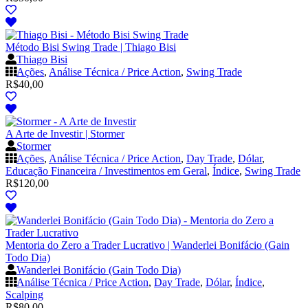
Método Bisi Swing Trade | Thiago Bisi
Thiago Bisi
Ações
,
Análise Técnica / Price Action
,
Swing Trade
R$
40,00
A Arte de Investir | Stormer
Stormer
Ações
,
Análise Técnica / Price Action
,
Day Trade
,
Dólar
,
Educação Financeira / Investimentos em Geral
,
Índice
,
Swing Trade
R$
120,00
Mentoria do Zero a Trader Lucrativo | Wanderlei Bonifácio (Gain
Todo Dia)
Wanderlei Bonifácio (Gain Todo Dia)
Análise Técnica / Price Action
,
Day Trade
,
Dólar
,
Índice
,
Scalping
R$
80,00