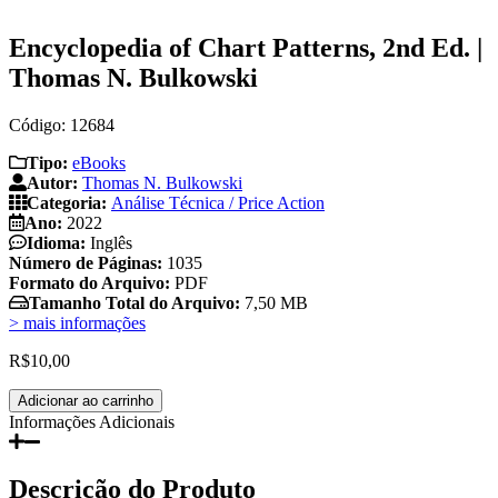
Encyclopedia of Chart Patterns, 2nd Ed. |
Thomas N. Bulkowski
Código: 12684
Tipo:
eBooks
Autor:
Thomas N. Bulkowski
Categoria:
Análise Técnica / Price Action
Ano:
2022
Idioma:
Inglês
Número de Páginas:
1035
Formato do Arquivo:
PDF
Tamanho Total do Arquivo:
7,50 MB
> mais informações
R$
10,00
Encyclopedia
Adicionar ao carrinho
of
Informações Adicionais
Chart
Patterns,
2nd
Descrição do Produto
Ed.