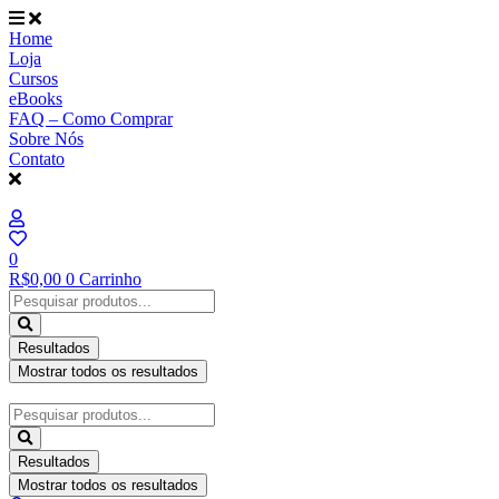
Ir
para
Home
o
Loja
conteúdo
Cursos
eBooks
FAQ – Como Comprar
Sobre Nós
Contato
0
R$
0,00
0
Carrinho
Pesquisar
...
Resultados
Mostrar todos os resultados
Pesquisar
...
Resultados
Mostrar todos os resultados