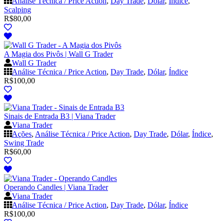
Análise Técnica / Price Action
,
Day Trade
,
Dólar
,
Índice
,
Scalping
R$
80,00
A Magia dos Pivôs | Wall G Trader
Wall G Trader
Análise Técnica / Price Action
,
Day Trade
,
Dólar
,
Índice
R$
100,00
Sinais de Entrada B3 | Viana Trader
Viana Trader
Ações
,
Análise Técnica / Price Action
,
Day Trade
,
Dólar
,
Índice
,
Swing Trade
R$
60,00
Operando Candles | Viana Trader
Viana Trader
Análise Técnica / Price Action
,
Day Trade
,
Dólar
,
Índice
R$
100,00