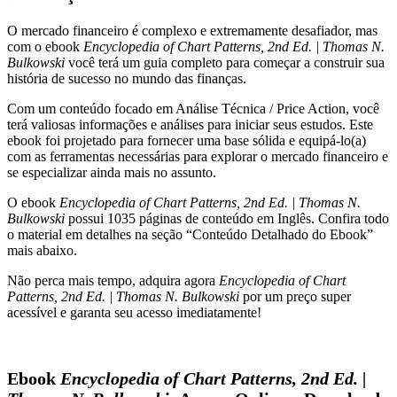
|
O mercado financeiro é complexo e extremamente desafiador, mas
Thomas
com o ebook
Encyclopedia of Chart Patterns, 2nd Ed. | Thomas N.
N.
Bulkowski
você terá um guia completo para começar a construir sua
Bulkowski
história de sucesso no mundo das finanças.
quantidade
Com um conteúdo focado em Análise Técnica / Price Action, você
terá valiosas informações e análises para iniciar seus estudos. Este
ebook foi projetado para fornecer uma base sólida e equipá-lo(a)
com as ferramentas necessárias para explorar o mercado financeiro e
se especializar ainda mais no assunto.
O ebook
Encyclopedia of Chart Patterns, 2nd Ed. | Thomas N.
Bulkowski
possui 1035 páginas de conteúdo em Inglês. Confira todo
o material em detalhes na seção “Conteúdo Detalhado do Ebook”
mais abaixo.
Não perca mais tempo, adquira agora
Encyclopedia of Chart
Patterns, 2nd Ed. | Thomas N. Bulkowski
por um preço super
acessível e garanta seu acesso imediatamente!
Ebook
Encyclopedia of Chart Patterns, 2nd Ed. |