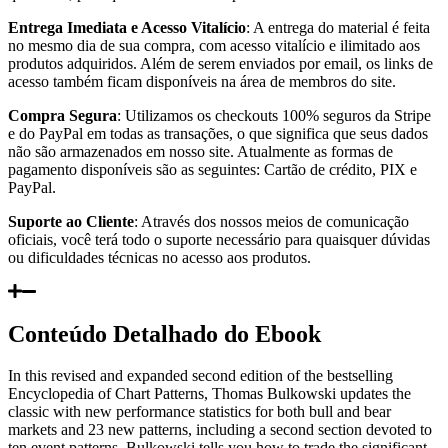
Entrega Imediata e Acesso Vitalício
: A entrega do material é feita
no mesmo dia de sua compra, com acesso vitalício e ilimitado aos
produtos adquiridos. Além de serem enviados por email, os links de
acesso também ficam disponíveis na área de membros do site.
Compra Segura
: Utilizamos os checkouts 100% seguros da Stripe
e do PayPal em todas as transações, o que significa que seus dados
não são armazenados em nosso site. Atualmente as formas de
pagamento disponíveis são as seguintes: Cartão de crédito, PIX e
PayPal.
Suporte ao Cliente
: Através dos nossos meios de comunicação
oficiais, você terá todo o suporte necessário para quaisquer dúvidas
ou dificuldades técnicas no acesso aos produtos.
Conteúdo Detalhado do Ebook
In this revised and expanded second edition of the bestselling
Encyclopedia of Chart Patterns, Thomas Bulkowski updates the
classic with new performance statistics for both bull and bear
markets and 23 new patterns, including a second section devoted to
ten event patterns. Bulkowski tells you how to trade the significant