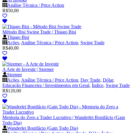
Análise Técnica / Price Action
R$
50,00
Método Bisi Swing Trade | Thiago Bisi
Thiago Bisi
Ações
,
Análise Técnica / Price Action
,
Swing Trade
R$
40,00
A Arte de Investir | Stormer
Stormer
Ações
,
Análise Técnica / Price Action
,
Day Trade
,
Dólar
,
Educação Financeira / Investimentos em Geral
,
Índice
,
Swing Trade
R$
120,00
Mentoria do Zero a Trader Lucrativo | Wanderlei Bonifácio (Gain
Todo Dia)
Wanderlei Bonifácio (Gain Todo Dia)