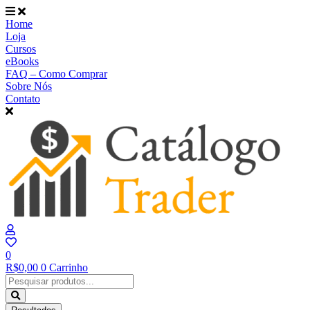
Ir
para
Home
o
Loja
conteúdo
Cursos
eBooks
FAQ – Como Comprar
Sobre Nós
Contato
0
R$
0,00
0
Carrinho
Pesquisar
...