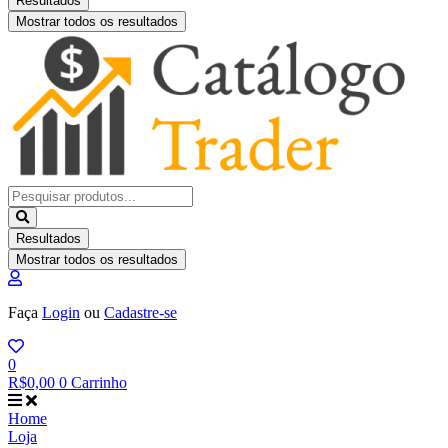
Resultados
Mostrar todos os resultados
Pesquisar
...
Resultados
Mostrar todos os resultados
Faça
Login
ou
Cadastre-se
0
R$
0,00
0
Carrinho
Home
Loja