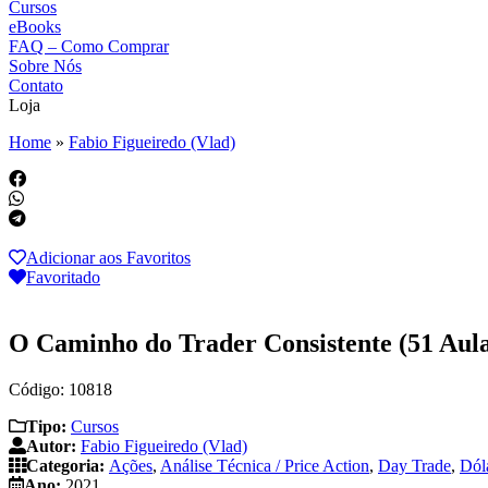
Cursos
eBooks
FAQ – Como Comprar
Sobre Nós
Contato
Loja
Home
»
Fabio Figueiredo (Vlad)
Adicionar aos Favoritos
Favoritado
O Caminho do Trader Consistente (51 Aula
Código: 10818
Tipo:
Cursos
Autor:
Fabio Figueiredo (Vlad)
Categoria:
Ações
,
Análise Técnica / Price Action
,
Day Trade
,
Dól
Ano:
2021