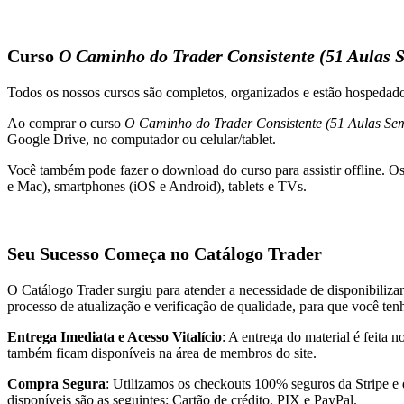
Curso
O Caminho do Trader Consistente (51 Aulas S
Todos os nossos cursos são completos, organizados e estão hospeda
Ao comprar o curso
O Caminho do Trader Consistente (51 Aulas Sem
Google Drive, no computador ou celular/tablet.
Você também pode fazer o download do curso para assistir offline. O
e Mac), smartphones (iOS e Android), tablets e TVs.
Seu Sucesso Começa no Catálogo Trader
O Catálogo Trader surgiu para atender a necessidade de disponibiliza
processo de atualização e verificação de qualidade, para que você te
Entrega Imediata e Acesso Vitalício
: A entrega do material é feita
também ficam disponíveis na área de membros do site.
Compra Segura
: Utilizamos os checkouts 100% seguros da Stripe e
disponíveis são as seguintes: Cartão de crédito, PIX e PayPal.