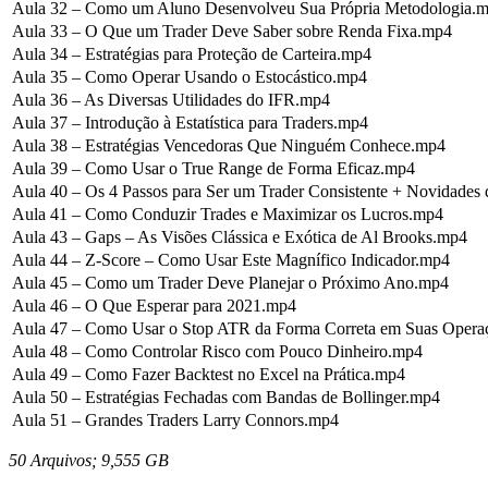
Aula 32 – Como um Aluno Desenvolveu Sua Própria Metodologia.
Aula 33 – O Que um Trader Deve Saber sobre Renda Fixa.mp4
Aula 34 – Estratégias para Proteção de Carteira.mp4
Aula 35 – Como Operar Usando o Estocástico.mp4
Aula 36 – As Diversas Utilidades do IFR.mp4
Aula 37 – Introdução à Estatística para Traders.mp4
Aula 38 – Estratégias Vencedoras Que Ninguém Conhece.mp4
Aula 39 – Como Usar o True Range de Forma Eficaz.mp4
Aula 40 – Os 4 Passos para Ser um Trader Consistente + Novidade
Aula 41 – Como Conduzir Trades e Maximizar os Lucros.mp4
Aula 43 – Gaps – As Visões Clássica e Exótica de Al Brooks.mp4
Aula 44 – Z-Score – Como Usar Este Magnífico Indicador.mp4
Aula 45 – Como um Trader Deve Planejar o Próximo Ano.mp4
Aula 46 – O Que Esperar para 2021.mp4
Aula 47 – Como Usar o Stop ATR da Forma Correta em Suas Opera
Aula 48 – Como Controlar Risco com Pouco Dinheiro.mp4
Aula 49 – Como Fazer Backtest no Excel na Prática.mp4
Aula 50 – Estratégias Fechadas com Bandas de Bollinger.mp4
Aula 51 – Grandes Traders Larry Connors.mp4
50 Arquivos; 9,555 GB