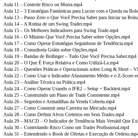
Aula 11 – Controle Risco ou Morra.mp4
Aula 12 – 3 Estratégias Fantásticas para Lucrar com a Queda na Bol
Aula 13 – Passo Zero o Que Você Precisa Saber para Iniciar na Bol
Aula 14 – A Rotina de um Swing Trader.mp4
Aula 15 – Os Melhores Indicadores para Swing Trade.mp4
Aula 16 – O Mínimo Que Você Precisa Saber sobre Opções.mp4
Aula 17 – Como Operar Estratégias Seguidoras de Tendência.mp4
Aula 18 – Consultoria Grátis sobre Opções.mp4
Aula 19 – Bandas de Bollinger – Tudo Que Você Precisa Saber.mp4
Aula 20 – O Que É Força Relativa e Como Utilizá-La.mp4
Aula 21 – Questões Práticas e Operacionais sobre Long & Short –
Aula 22 – Como Usar o Indicador Afastamento Médio e o Z-Score 
Aula 23 – Análise Técnica na Prática.mp4
Aula 24 – Como Operar Usando o IFR2 – Setup + Backtest.mp4
Aula 25 – Construindo um Plano de Trade Consistente.mp4
Aula 26 – Segredos e Armadilhas da Venda Coberta.mp4
Aula 27 – Como Construir uma Carreira no Mercado.mp4
Aula 28 – Como Definir Alvos Certeiros em Seus Trades.mp4
Aula 29 – MACD – O Indicador de Tendência Mais Versátil Que Ex
Aula 30 – Controlando Risco Como um Trader Profissional.mp4
Aula 31 – Entendendo o Book de Ofertas e Execução de Ordens.mp