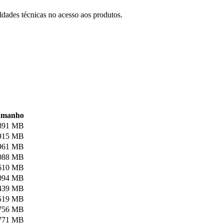
ldades técnicas no acesso aos produtos.
amanho
891 MB
915 MB
961 MB
088 MB
610 MB
094 MB
439 MB
519 MB
756 MB
771 MB