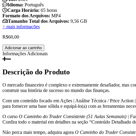
Idioma:
Português
Carga Horária:
65 horas
Formato dos Arquivos:
MP4
Tamanho Total dos Arquivos:
9,56 GB
> mais informações
R$
60,00
O
Adicionar ao carrinho
Caminho
Informações Adicionais
do
Trader
Consistente
Descrição do Produto
(51
Aulas
O mercado financeiro é complexo e extremamente desafiador, mas c
Semanais)
construir sua história de sucesso no mundo das finanças.
|
Fabio
Com um conteúdo focado em Ações | Análise Técnica / Price Action | Da
Figueiredo
para fornecer uma base sólida e equipá-lo(a) com as ferramentas neces
(Vlad)
quantidade
O curso
O Caminho do Trader Consistente (51 Aulas Semanais) | Fab
Confira todo o material em detalhes na seção “Conteúdo Detalhado d
Não perca mais tempo, adquira agora
O Caminho do Trader Consisten