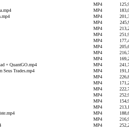
MP4
125,
sa.mp4
MP4
183,
sa.mp4
MP4
201,
MP4
245,
MP4
213,
MP4
251,
MP4
177,
MP4
205,
MP4
216,
MP4
169,
 Vlad + QuantGO.mp4
MP4
241,
em Seus Trades.mp4
MP4
191,
MP4
226,
MP4
171,
MP4
222,
MP4
252,
MP4
154,
MP4
213,
iste.mp4
MP4
188,
MP4
216,
4
MP4
252,