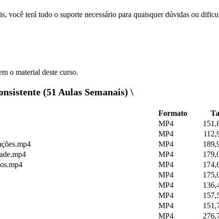
s, você terá todo o suporte necessário para quaisquer dúvidas ou dificu
m o material deste curso.
nsistente (51 Aulas Semanais) \
Formato
T
MP4
151,
MP4
112,
rações.mp4
MP4
189,
rade.mp4
MP4
179,
ços.mp4
MP4
174,
MP4
175,
MP4
136,
MP4
157,
MP4
151,
MP4
276,