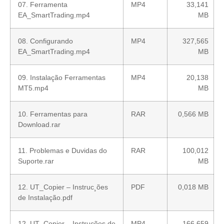
07. Ferramenta
MP4
33,141
EA_SmartTrading.mp4
MB
08. Configurando
MP4
327,565
EA_SmartTrading.mp4
MB
09. Instalação Ferramentas
MP4
20,138
MT5.mp4
MB
10. Ferramentas para
RAR
0,566 MB
Download.rar
11. Problemas e Duvidas do
RAR
100,012
Suporte.rar
MB
12. UT_Copier – Instruc¸ões
PDF
0,018 MB
de Instalação.pdf
12. UT_Copier – Instruções de
MP4
166,659