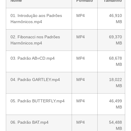
Nome
Formato
Tamanho
01. Introdução aos Padrões
MP4
46,910
Harmônicos.mp4
MB
02. Fibonacci nos Padrões
MP4
69,370
Harmônicos.mp4
MB
03. Padrão AB=CD.mp4
MP4
68,678
MB
04. Padrão GARTLEY.mp4
MP4
18,022
MB
05. Padrão BUTTERFLY.mp4
MP4
46,499
MB
06. Padrão BAT.mp4
MP4
54,488
MB