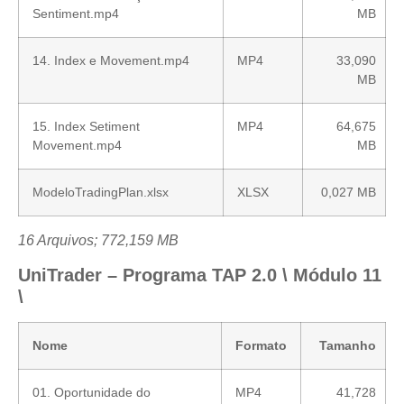
Sentiment.mp4
MB
14. Index e Movement.mp4
MP4
33,090
MB
15. Index Setiment
MP4
64,675
Movement.mp4
MB
ModeloTradingPlan.xlsx
XLSX
0,027 MB
16 Arquivos; 772,159 MB
UniTrader – Programa TAP 2.0 \ Módulo 11
\
Nome
Formato
Tamanho
01. Oportunidade do
MP4
41,728