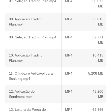
07. Seleção Trading Plan.mp4
MP4
60,072
MB
08. Aplicação Trading
MP4
36,015
Plan.mp4
MB
09. Seleção Trading Plan.mp4
MP4
32,771
MB
10. Aplicação Trading
MP4
18,415
Plan.mp4
MB
11. O Index é Aplicavel para
MP4
5,208 MB
Scalping.mp4
12. Aplicação do
MP4
43,200
Sentiment.mp4
MB
13. Leitura da Força do
MP4
69,565