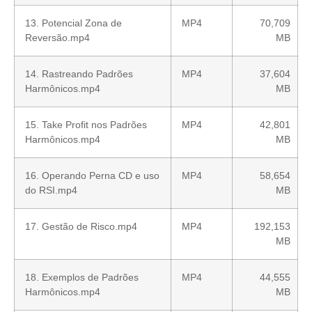
13. Potencial Zona de
MP4
70,709
Reversão.mp4
MB
14. Rastreando Padrões
MP4
37,604
Harmônicos.mp4
MB
15. Take Profit nos Padrões
MP4
42,801
Harmônicos.mp4
MB
16. Operando Perna CD e uso
MP4
58,654
do RSI.mp4
MB
17. Gestão de Risco.mp4
MP4
192,153
MB
18. Exemplos de Padrões
MP4
44,555
Harmônicos.mp4
MB