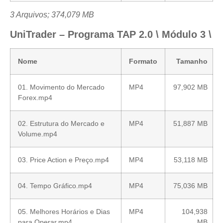
3 Arquivos; 374,079 MB
UniTrader – Programa TAP 2.0 \ Módulo 3 \
Nome
Formato
Tamanho
01. Movimento do Mercado
MP4
97,902 MB
Forex.mp4
02. Estrutura do Mercado e
MP4
51,887 MB
Volume.mp4
03. Price Action e Preço.mp4
MP4
53,118 MB
04. Tempo Gráfico.mp4
MP4
75,036 MB
05. Melhores Horários e Dias
MP4
104,938
para Operar.mp4
MB