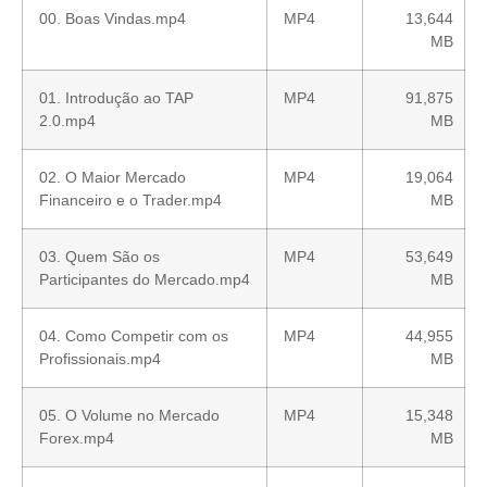
00. Boas Vindas.mp4
MP4
13,644
MB
01. Introdução ao TAP
MP4
91,875
2.0.mp4
MB
02. O Maior Mercado
MP4
19,064
Financeiro e o Trader.mp4
MB
03. Quem São os
MP4
53,649
Participantes do Mercado.mp4
MB
04. Como Competir com os
MP4
44,955
Profissionais.mp4
MB
05. O Volume no Mercado
MP4
15,348
Forex.mp4
MB