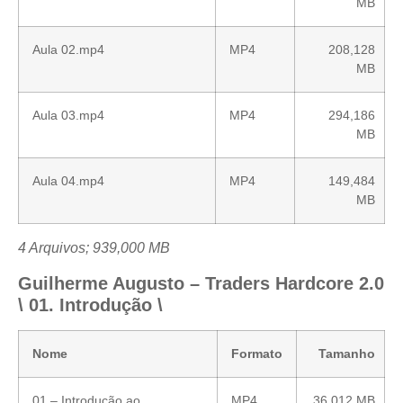
MB
Aula 02.mp4
MP4
208,128
MB
Aula 03.mp4
MP4
294,186
MB
Aula 04.mp4
MP4
149,484
MB
4 Arquivos; 939,000 MB
Guilherme Augusto – Traders Hardcore 2.0
\ 01. Introdução \
Nome
Formato
Tamanho
01 – Introdução ao
MP4
36,012 MB